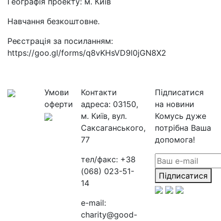
Географія проекту: м. Київ
Навчання безкоштовне.
Реєстрація за посиланням:
https://goo.gl/forms/q8vKHsVD9l0jGN8X2
Умови
Контакти
Підписатися
оферти
адреса:
03150,
на новини
м. Київ, вул.
Комусь дуже
Саксаганського,
потрібна Ваша
77
допомога!
тел/факс:
+38
(068) 023-51-
Підписатися
14
e-mail:
charity@good-