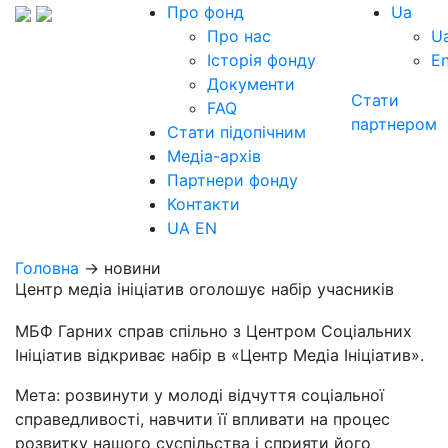
Про фонд
Ua
Про нас
U
Історія фонду
E
Документи
Стати
FAQ
партнером
Стати підопічним
Медіа-архів
Партнери фонду
Контакти
UA
EN
Головна
→ новини
Центр медіа ініціатив оголошує набір учасників
МБФ Гарних справ спільно з Центром Соціальних
Ініціатив відкриває набір в «Центр Медіа Ініціатив».
Мета: розвинути у молоді відчуття соціальної
справедливості, навчити її впливати на процес
розвитку нашого суспільства і сприяти його