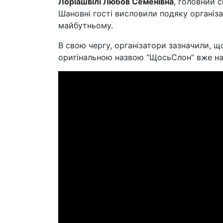
Лоріашвілі Любов Семенівна
, головний с
Шановні гості висловили подяку організ
майбутньому.
В свою чергу, організатори зазначили, 
оригінальною назвою “ЩосьСлон” вже на