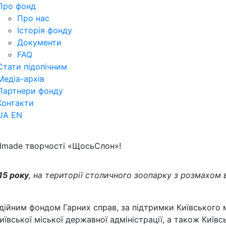
Про фонд
Про нас
Історія фонду
Документи
FAQ
Стати підопічним
Медіа-архів
Партнери фонду
Контакти
UA
EN
dmade творчості «ЩосьСлон»!
15 року
, на території столичного зоопарку з розмахом 
дійним фондом Гарних справ, за підтримки Київського 
Київської міської державної адміністрації, а також Київс