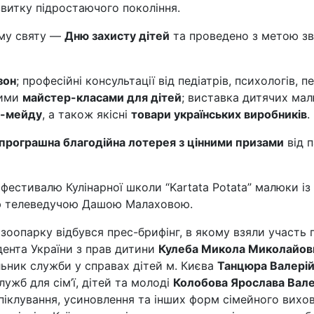
звитку підростаючого покоління.
ому святу —
Дню захисту дітей
та проведено з метою зв
зон
; професійні консультації від педіатрів, психологів, п
чими
майстер-класами для дітей
; виставка дитячих мал
д-мейду
, а також якісні
товари українських виробників
.
програшна благодійна лотерея з цінними призами
від п
 фестивалю Кулінарної школи “Kartata Potata” малюки і
ою телеведучою Дашою Малаховою.
 зоопарку відбувся прес-брифінг, в якому взяли участ
ента України з прав дитини
Кулеба Микола Миколайов
льник служби у справах дітей м. Києва
Танцюра Валерій
ужб для сім’ї, дітей та молоді
Колобова Ярослава Вале
, піклування, усиновлення та інших форм сімейного вихо