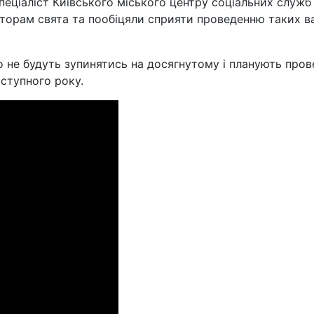
пеціаліст Київського міського центру соціальних служб дл
аторам свята та пообіцяли сприяти проведенню таких в
що не будуть зупинятись на досягнутому і планують про
ступного року.