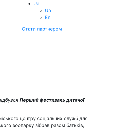
Ua
Ua
En
Стати партнером
відбувся
Перший фестиваль дитячої
міського центру соціальних служб для
ького зоопарку зібрав разом батьків,