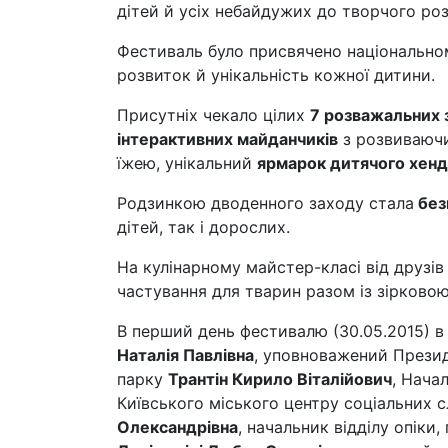
дітей й усіх небайдужих до творчого ро
Фестиваль було присвячено національн
розвиток й унікальність кожної дитини.
Присутніх чекало цілих
7 розважальних 
інтерактивних майданчиків
з розвиваю
їжею, унікальний
ярмарок дитячого хен
Родзинкою дводенного заходу стала
без
дітей, так і дорослих.
На кулінарному майстер-класі від друзів
частування для тварин разом із зірков
В перший день фестивалю (30.05.2015) в
Наталія Павлівна
, уповноважений Презид
парку
Трантін Кирило Віталійович
, Нача
Київського міського центру соціальних сл
Олександрівна
, начальник відділу опіки