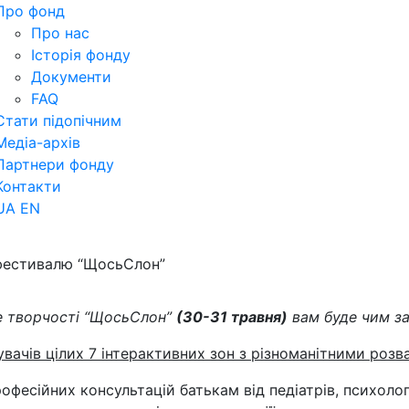
Про фонд
Про нас
Історія фонду
Документи
FAQ
Стати підопічним
Медіа-архів
Партнери фонду
Контакти
UA
EN
 фестивалю “ЩосьСлон”
e
творчості “ЩосьСлон”
(30-31 травня)
вам буде чим за
дувачів цілих 7 інтерактивних зон з різноманітними розв
фесійних консультацій батькам від педіатрів, психолог