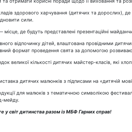
и та отримати корисні поради щодо її виховання та роз
ладів здорового харчування (дитячих та дорослих), д
ідновити сили.
 місце, де будуть представлені презентаційні майданчи
ного відпочинку дітей, влаштована провідними дитячи
тивний формат проведення свята за допомогою розвиваюч
ок великої кількості дитячих майстер-класів, які хлоп
ставка дитячих малюнків з підписами на «дитячій мові
укції для малюків з тематичною символікою фестивалю
д-мейду.
е у світ дитинства разом із МБФ Гарних справ!