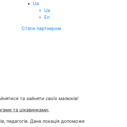
Ua
Ua
En
Стати партнером
йнятися та зайняти своїх малюків!
агами та цікавинками:
ів, педагогів. Дана локація допоможе