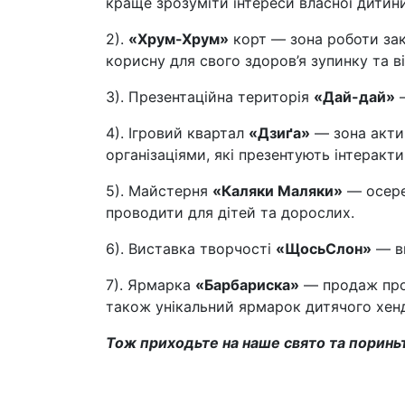
краще зрозуміти інтереси власної дитин
2).
«Хрум-Хрум»
корт — зона роботи зак
корисну для свого здоров’я зупинку та в
3). Презентаційна територія
«Дай-дай»
—
4). Ігровий квартал
«Дзиґа»
— зона актив
організаціями, які презентують інтерак
5). Майстерня
«Каляки Маляки»
— осеред
проводити для дітей та дорослих.
6). Виставка творчості
«ЩосьСлон»
— ви
7). Ярмарка
«Барбариска»
— продаж прод
також унікальний ярмарок дитячого хен
Тож приходьте на наше свято та пориньт