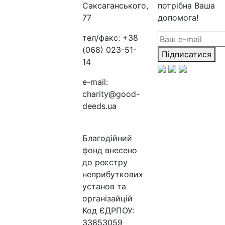
Саксаганського,
потрібна Ваша
77
допомога!
тел/факс:
+38
(068) 023-51-
Підписатися
14
e-mail:
charity@good-
deeds.ua
Благодійний
фонд внесено
до реєстру
неприбуткових
установ та
організайцій
Код ЄДРПОУ:
33853059