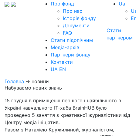
Про фонд
Ua
Про нас
U
Історія фонду
E
Документи
Стати
FAQ
партнером
Стати підопічним
Медіа-архів
Партнери фонду
Контакти
UA
EN
Головна
→ новини
Набуваємо нових знань
15 грудня в приміщенні першого і найбільшого в
Україні навчального ІТ-хаба BrainHUB було
проведено 5 заняття з креативної журналістики від
Центру медіа ініціатив.
Разом з Наталією Кружилиной, журналістом,