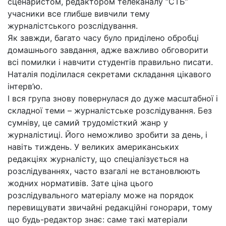
сценаристом, редактором телеканалу “СТБ”
учасники все глибше вивчили тему
журналістського розслідування.
Як завжди, багато часу було приділено обробці
домашнього завдання, адже важливо обговорити
всі помилки і навчити студентів правильно писати.
Наталія поділилася секретами складання цікавого
інтерв’ю.
І вся група знову повернулася до дуже масштабної і
складної теми – журналістське розслідування. Без
сумніву, це самий трудомісткий жанр у
журналістиці. Його неможливо зробити за день, і
навіть тиждень. У великих американських
редакціях журналісту, що спеціалізується на
розслідуваннях, часто взагалі не встановлюють
жодних нормативів. Зате ціна цього
розслідувального матеріалу може на порядок
перевищувати звичайні редакційні гонорари, тому
що будь-редактор знає: саме такі матеріали