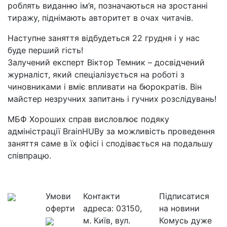
роблять виданню ім’я, позначаються на зростанні
тиражу, піднімають авторитет в очах читачів.
Наступне заняття відбудеться 22 грудня і у нас
буде перший гість!
Залучений експерт Віктор Темник – досвідчений
журналіст, який спеціалізується на роботі з
чиновниками і вміє впливати на бюрократів. Він
майстер незручних запитань і гучних розслідувань!
МБФ Хороших справ висловлює подяку
адміністрації BrainHUBу за можливість проведення
заняття саме в їх офісі і сподівається на подальшу
співпрацю.
Умови
Контакти
Підписатися
оферти
адреса:
03150,
на новини
м. Київ, вул.
Комусь дуже