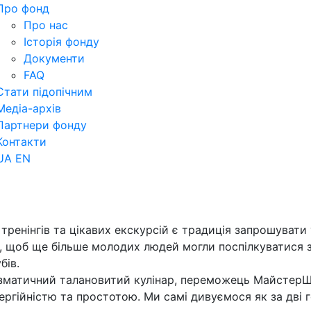
Про фонд
Про нас
Історія фонду
Документи
FAQ
Стати підопічним
Медіа-архів
Партнери фонду
Контакти
UA
EN
тренінгів та цікавих екскурсій є традиція запрошувати 
і, щоб ще більше молодих людей могли поспілкуватися
бів.
изматичний талановитий кулінар, переможець МайстерШ
ергійністю та простотою. Ми самі дивуємося як за дві г