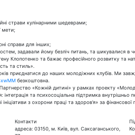
чайні страви кулінарними шедеврами;
 мети;
ні справи для інших;
 гостем, задавали йому безліч питань, та шикувалися в 
ену Клопотенко та бажає професійного розвитку та нат
сть та стиль».
оків приєднатися до наших молодіжних клубів. Ми завж
1N8xwMM
безкоштовна.
артнерство «Кожній дитині» у рамках проекту «Молодь 
: інтеграція та психосоціальна підтримка внутрішньо п
 ініціативи з охорони праці та здоров’я» за фінансово
Контакти
Пі
адреса:
03150, м. Київ, вул. Саксаганського,
Ко