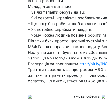
всього розповісти.
Молоді люди дізналися:
– За які таланти беруть на ТВ;
– Які секретні інгредієнти зроблять зви
– Що потрібно робити, щоб досягти своєї
– Як потрібно сприймати невдачі;
– Чому кожна людина повинна робити гар
Підлітки були просто щасливі зустрічі з
МБФ Гарних справ висловлює подяку Євг
Наступне заняття буде на тему «Зовнішні
Запрошуємо молодь віком від 13 до 19 р
Реєстрація за посиланням
http://bit.ly/
Тренінги проходять за програмою МБО «П
життя» та в рамках проекту: «Нова оселя
області», що виконується МГО «Соціальні
Умови оферти