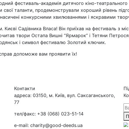
родний фестиваль-академія дитячого кіно-театрального 
 свої таланти, продемонстрували хороший рівень підго
ли насичені конкурсними хвилюваннями і яскравими твор
 Києві Садівника Власа! Він приїхав на фестиваль з міс
рочитав твори Остапа Вишні “Ярмарок” і Тетяни Петрос
Бердянськ і символ фестивалю Золотий ключик.
 справ допоможе вам проявити їх!
Контакти
Пі
адреса:
03150, м. Київ, вул. Саксаганського,
Ко
77
тел/факс:
+38 (068) 023-51-14
П
e-mail:
charity@good-deeds.ua