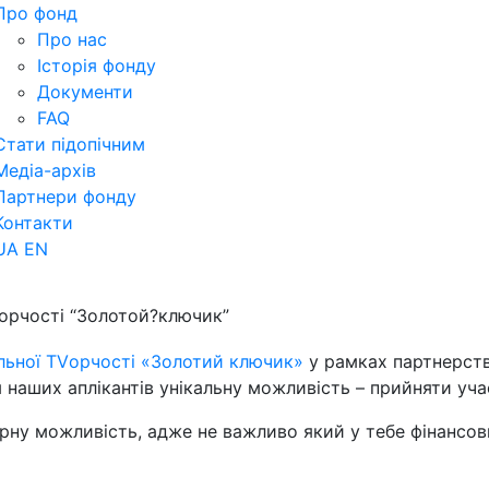
Про фонд
Про нас
Історія фонду
Документи
FAQ
Стати підопічним
Медіа-архів
Партнери фонду
Контакти
UA
EN
Vорчості “Золотой?ключик”
льної TVорчості «Золотий ключик»
у рамках партнерст
 наших аплікантів унікальну можливість – прийняти уч
ірну можливість, адже не важливо який у тебе фінансов