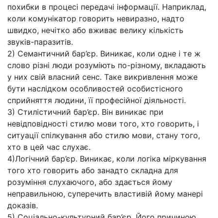
похибки в процесі передачі інформації. Наприклад,
коли комунікатор говорить невиразно, надто
швидко, нечітко або вживає велику кількість
звуків-паразитів.
2) Семантичний бар’єр. Виникає, коли одне і те ж
слово різні люди розуміють по-різному, вкладають
у них свій власний сенс. Таке викривлення може
бути наслідком особливостей особистісного
сприйняття людини, її професійної діяльності.
3) Стилістичний бар’єр. Він виникає при
невідповідності стилю мови того, хто говорить, і
ситуації спілкування або стилю мови, стану того,
хто в цей час слухає.
4)Логічний бар’єр. Виникає, коли логіка міркування
того хто говорить або занадто складна для
розуміння слухаючого, або здається йому
неправильною, суперечить властивій йому манері
доказів.
5) Соціально-культурний бар’єр. Його причиною