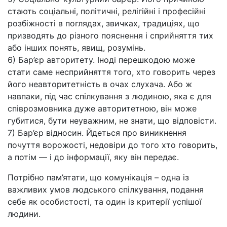
стають соціальні, політичні, релігійні і професійні
розбіжності в поглядах, звичках, традиціях, що
призводять до різного пояснення і сприйняття тих
або інших понять, явищ, розумінь.
6) Бар’єр авторитету. Іноді перешкодою може
стати саме несприйняття того, хто говорить через
його неавторитетність в очах слухача. Або ж
навпаки, під час спілкування з людиною, яка є для
співрозмовника дуже авторитетною, він може
губитися, бути неуважним, не знати, що відповісти.
7) Бар’єр відносин. Йдеться про виникнення
почуття ворожості, недовіри до того хто говорить,
а потім — і до інформації, яку він передає.
Потрібно пам’ятати, що комунікація – одна із
важливих умов людського спілкування, подання
себе як особистості, та один із критерії успішої
людини.