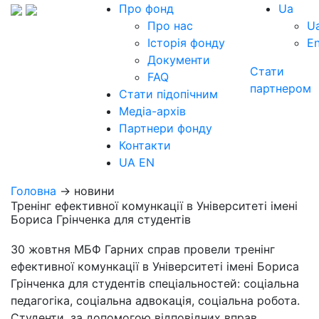
Про фонд
Ua
Про нас
U
Історія фонду
E
Документи
Стати
FAQ
партнером
Стати підопічним
Медіа-архів
Партнери фонду
Контакти
UA
EN
Головна
→ новини
Тренінг ефективної комункації в Університеті імені
Бориса Грінченка для студентів
30 жовтня МБФ Гарних справ провели тренінг
ефективної комункації в Університеті імені Бориса
Грінченка для студентів спеціальностей: соціальна
педагогіка, соціальна адвокація, соціальна робота.
Студенти, за допомогою відповідних вправ,