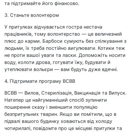
та підтримайте його фінансово.
3. Станьте волонтером
У притулках відчувається гостра нестача
працівників, тому волонтерство — це величезний
плюс до карми. Барбоси сумують без спілкування з
людьми, їх треба постійно вигулювати. Котики теж
не проти вашої уваги та ласки. Допоможіть носити
воду, колоти дрова, готувати їжу, будувати й
утеплювати вольєри — вам будуть дуже вдячні.
4. Підтримати програму ВСВВ
ВСВВ — Вилов, Стерилізація, Вакцинація та Випуск.
Натепер це найгуманніший спосіб зупинити
поширення сказу і зменшити популяцію
безпритульних тварин. Якщо ви помітили, що в
підвалі вашого будинку ховаються від холоду
чотирилапі, повідомте про це місцеві притулки та