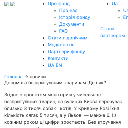
Про фонд
Ua
Про нас
U
Історія фонду
E
Документи
Стати
FAQ
партнером
Стати підопічним
Медіа-архів
Партнери фонду
Контакти
UA
EN
Головна
→ новини
Допомога безпритульним тваринам. Де і як?
Згідно з проєктом моніторингу чисельності
безпритульних тварин, на вулицях Києва перебуває
близько 3 тисяч собак і котів. У Кривому Розі їхня
кількість сягає 5 тисяч, а у Львові — майже 6. І з
кожним роком ці цифри зростають. Без втручання