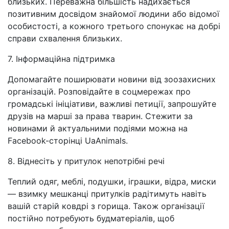
близьких. Переважна більшість надихається
позитивним досвідом знайомої людини або відомої
особистості, а кожного третього спонукає на добрі
справи схвалення близьких.
7. Інформаційна підтримка
Допомагайте поширювати новини від зоозахисних
організацій. Розповідайте в соцмережах про
громадські ініціативи, важливі петиції, запрошуйте
друзів на марші за права тварин. Стежити за
новинами й актуальними подіями можна на
Facebook-сторінці UaAnimals.
8. Віднесіть у притулок непотрібні речі
Теплий одяг, меблі, подушки, іграшки, відра, миски
— взимку мешканці притулків радітимуть навіть
вашій старій ковдрі з горища. Також організації
постійно потребують будматеріалів, щоб