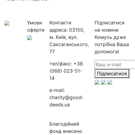
Умови
Контакти
Підписатися
оферти
адреса:
03150,
на новини
м. Київ, вул.
Комусь дуже
Саксаганського,
потрібна Ваша
77
допомога!
тел/факс:
+38
(068) 023-51-
Підписатися
14
e-mail:
charity@good-
deeds.ua
Благодійний
фонд внесено