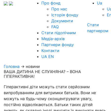
Про фонд
Ua
Про нас
U
Історія фонду
E
Документи
Стати
FAQ
партнером
Стати підопічним
Медіа-архів
Партнери фонду
Контакти
UA
EN
Головна
→ новини
ВАША ДИТИНА НЕ СЛУХНЯНА? – ВОНА
ГІПЕРАКТИВНА!
Гіперактивні діти можуть стати серйозним
випробуванням для витримки батьків. Вони не
можуть на будь-чому сконцентрувати увагу,
постійно відволікаються. Батьки таких дітей
знають, як складно іноді змусити їх виконати якесь