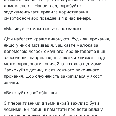
домовленості. Наприклад, спробуйте
задокументувати правила користування
смартфоном або поведінки під час вечері.
▪️Мотивуйте смакотою або похвалою
Діти набагато краще виконують будь-які прохання,
якщо у них є мотивація. Зацікавте малюка за
допомогою чогось смачного. Або вигадайте інші
заохочення, наприклад, іграшки чи книжки. Іноді
може спрацювати і звичайна похвала від мами.
Заохочуйте дитину після кожного виконаного
прохання, щоб слухняність закріпилася у якості
звички.
▪️Виконуйте свої обіцянки
З гіперактивними дітьми вкрай важливо бути
чесними. Ви повинні пам’ятати про встановлену
ієрархію у родині. Якщо ви обіцяли покарати