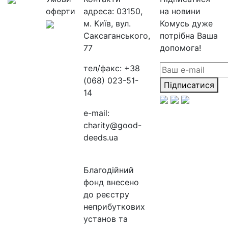
оферти
адреса:
03150,
на новини
м. Київ, вул.
Комусь дуже
Саксаганського,
потрібна Ваша
77
допомога!
тел/факс:
+38
(068) 023-51-
Підписатися
14
e-mail:
charity@good-
deeds.ua
Благодійний
фонд внесено
до реєстру
неприбуткових
установ та