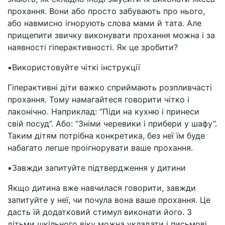
прохання. Вони або просто забувають про нього,
або навмисно ігнорують слова мами й тата. Але
прищепити звичку виконувати прохання можна і за
наявності гіперактивності. Як це зробити?
▪️Використовуйте чіткі інструкції
Гіперактивні діти важко сприймають розпливчасті
прохання. Тому намагайтеся говорити чітко і
лаконічно. Наприклад: “Піди на кухню і принеси
свій посуд”. Або: “Зніми черевики і прибери у шафу”.
Таким дітям потрібна конкретика, без неї їм буде
набагато легше проігнорувати ваше прохання.
▪️Завжди запитуйте підтвердження у дитини
Якщо дитина вже навчилася говорити, завжди
запитуйте у неї, чи почула вона ваше прохання. Це
дасть їй додатковий стимул виконати його. З
дітьми шкільного віку можна укладати і письмові