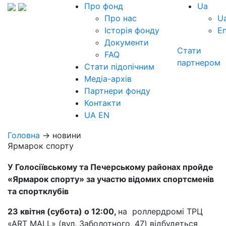
Про фонд
Ua
Про нас
U
Історія фонду
E
Документи
Стати
FAQ
партнером
Стати підопічним
Медіа-архів
Партнери фонду
Контакти
UA
EN
Головна
→ новини
Ярмарок спорту
У Голосіївському та Печерському районах пройде
«Ярмарок спорту» за участю відомих спортсменів
та спортклубів
23 квітня (субота) о 12:00,
на роллердромі ТРЦ
«АRT MALL» (вул. Заболотного, 47) відбудеться