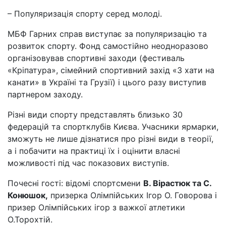
– Популяризація спорту серед молоді.
МБФ Гарних справ виступає за популяризацію та
розвиток спорту. Фонд самостійно неодноразово
організовував спортивні заходи (фестиваль
«Кріпатура», сімейний спортивний захід «З хати на
канати» в Україні та Грузії) і цього разу виступив
партнером заходу.
Різні види спорту представлять близько 30
федерацій та спортклубів Києва. Учасники ярмарки,
зможуть не лише дізнатися про різні види в теорії,
а і побачити на практиці їх і оцінити власні
можливості під час показових виступів.
Почесні гості: відомі спортсмени
В. Вірастюк та С.
Конюшок,
призерка Олімпійських Ігор О. Говорова і
призер Олімпійських ігор з важкої атлетики
О.Торохтій.