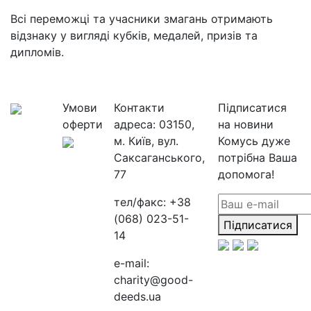
Всі переможці та учасники змагань отримають
відзнаку у вигляді кубків, медалей, призів та
дипломів.
Умови
Контакти
Підписатися
оферти
адреса:
03150,
на новини
м. Київ, вул.
Комусь дуже
Саксаганського,
потрібна Ваша
77
допомога!
тел/факс:
+38
(068) 023-51-
Підписатися
14
e-mail:
charity@good-
deeds.ua