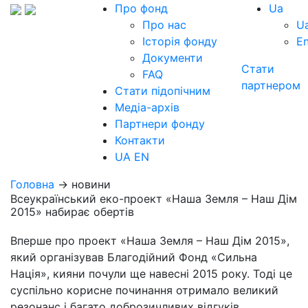
Про фонд
Ua
Про нас
U
Історія фонду
E
Документи
Стати
FAQ
партнером
Стати підопічним
Медіа-архів
Партнери фонду
Контакти
UA
EN
Головна
→ новини
Всеукраїнський еко-проект «Наша Земля – Наш Дім
2015» набирає обертів
Вперше про проект «Наша Земля – Наш Дім 2015»,
який організував Благодійний Фонд «Сильна
Нація», кияни почули ще навесні 2015 року. Тоді це
суспільно корисне починання отримало великий
резонанс і багато доброзичливих відгуків,