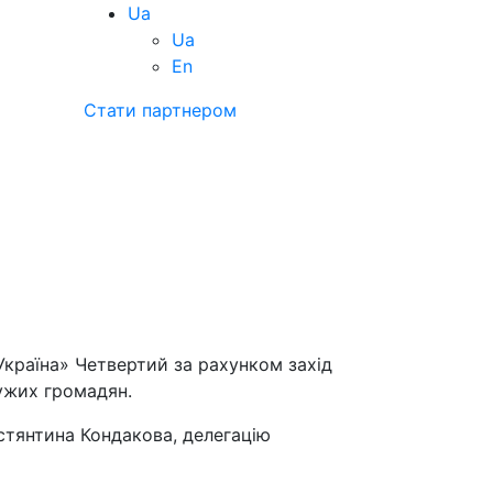
Ua
Ua
En
Стати партнером
Україна» Четвертий за рахунком захід
дужих громадян.
стянтина Кондакова, делегацію