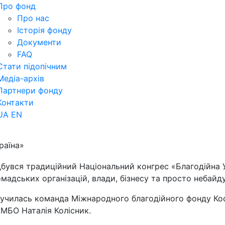
Про фонд
Про нас
Історія фонду
Документи
FAQ
Стати підопічним
Медіа-архів
Партнери фонду
Контакти
UA
EN
раїна»
ідбувся традиційний Національний конгрес «Благодійна 
омадських організацій, влади, бізнесу та просто небай
лучилась команда Міжнародного благодійного фонду Ко
МБО Наталія Колісник.