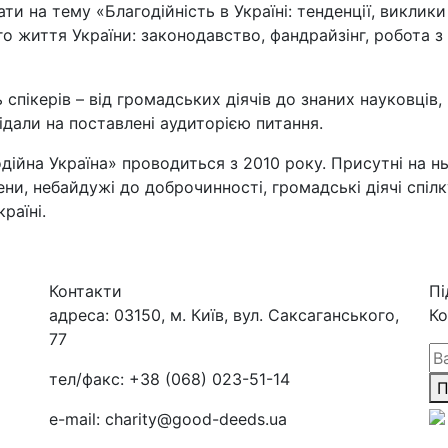
ти на тему «Благодійність в Україні: тенденції, виклик
о життя України: законодавство, фандрайзінг, робота з
пікерів – від громадських діячів до знаних науковців,
ідали на поставлені аудиторією питання.
ійна Україна» проводиться з 2010 року. Присутні на н
мени, небайдужі до доброчинності, громадські діячі спіл
раїні.
Контакти
Пі
адреса:
03150, м. Київ, вул. Саксаганського,
Ко
77
тел/факс:
+38 (068) 023-51-14
П
e-mail:
charity@good-deeds.ua