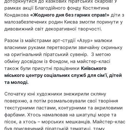
доторкнутися до казкових піратських скарбів! У
рамках акції Благодійного фонду Костянтина
Кондакова
«Жодного дня без гарних справ!»
діти з
малозабезпечених родин Києва змогли поринути у
дивовижний світ декоративної творчості.
Разом із майстрами арт-студії «Азур» малюки
власними руками перетворили звичайну скриньку
на оригінальний піратський сувенір. З метою
обміну досвідом із Фондом, на майстер-класі
також були присутні працівники
Київського
міського центру соціальних служб для сім’ї, дітей
та молоді.
Спочатку юні художники знежирили скляну
поверхню, а потім розмальовували свої творіння
текстурними пастами, контурними та акриловими
фарбами. Хтось намалював на шкатулці море та
пісок, а хтось – морських мешканців. Майстер-клас
був присвячений піратській тематиці, тому