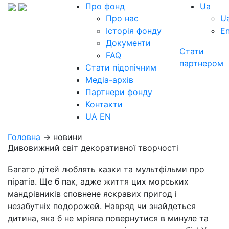
Про фонд
Ua
Про нас
U
Історія фонду
E
Документи
Стати
FAQ
партнером
Стати підопічним
Медіа-архів
Партнери фонду
Контакти
UA
EN
Головна
→ новини
Дивовижний світ декоративної творчості
Багато дітей люблять казки та мультфільми про
піратів. Ще б пак, адже життя цих морських
мандрівників сповнене яскравих пригод і
незабутніх подорожей. Навряд чи знайдеться
дитина, яка б не мріяла повернутися в минуле та