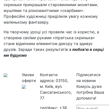
скриньки прикрашали старовинними монетами,
мушлями та різноманітними «скарбами».
Професійні художниці приділили увагу кожному
маленькому фантазеру.
На творчому уроці усі провели час із користю, а
створена своїми руками «піратська скринька»
стане відмінним елементом декору та здивує
друзів. Заради таких результатів
з любов’ю в серці
ми будуємо
Умови
Контакти
Підписатися
оферти
адреса:
03150,
на новини
м. Київ, вул.
Комусь дуже
Саксаганського,
потрібна Ваша
77
допомога!
тел/факс:
+38