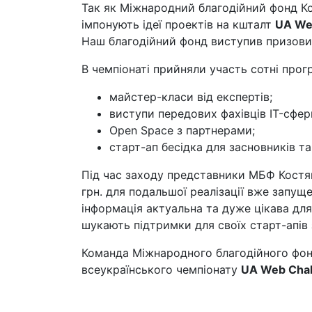
Так як Міжнародний благодійний фонд Ко
імпонують ідеї проектів на кшталт
UA We
Наш благодійний фонд виступив призови
В чемпіонаті прийняли участь сотні прогр
майстер-класи від експертів;
виступи передових фахівців IT-сфер
Open Space з партнерами;
старт-ап бесідка для засновників т
Під час заходу представники МБФ Костя
грн. для подальшої реалізації вже запущ
інформація актуальна та дуже цікава для 
шукають підтримки для своїх старт-апів
Команда Міжнародного благодійного фон
всеукраїнського чемпіонату
UA Web Cha