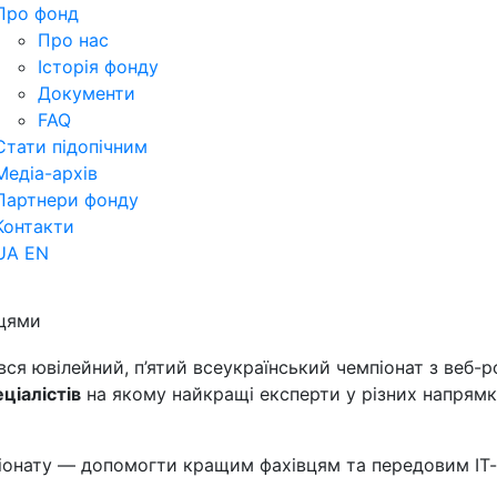
Про фонд
Про нас
Історія фонду
Документи
FAQ
Стати підопічним
Медіа-архів
Партнери фонду
Контакти
UA
EN
жцями
вся ювілейний, п’ятий всеукраїнський чемпіонат з веб-
ціалістів
на якому найкращі експерти у різних напрямк
піонату — допомогти кращим фахівцям та передовим ІТ-