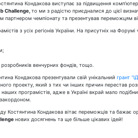
стянтина Кондакова виступає за підвищення комп’ютерно
b Challenge,
то ми з радістю приєдналися до цієї визначн
м партнером чемпіонату та презентував переможцям ві
амістів з усіх регіонів України. На присутніх на Форумі
и;
а розробників венчурних фондів, тощо.
нтина Кондакова презентували свій унікальний
грант “ІД
еного проекту, який з тих чи інших причин перестав ро
наших програмістів, адже в Україні вкрай мало подібних
 закордоном.
ду Костянтина Кондакова вітає переможців та бажає ор
llenge
нових досягнень та ще більше цікавих ідей!