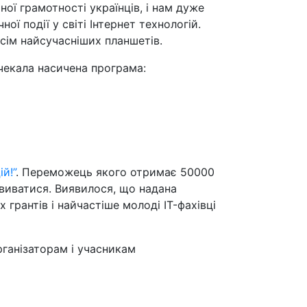
ї грамотності українців, і нам дуже
ої події у світі Інтернет технологій.
сім найсучасніших планшетів.
 чекала насичена програма:
ій!”
. Переможець якого отримає 50000
звиватися. Виявилося, що надана
 грантів і найчастіше молоді IT-фахівці
ганізаторам і учасникам