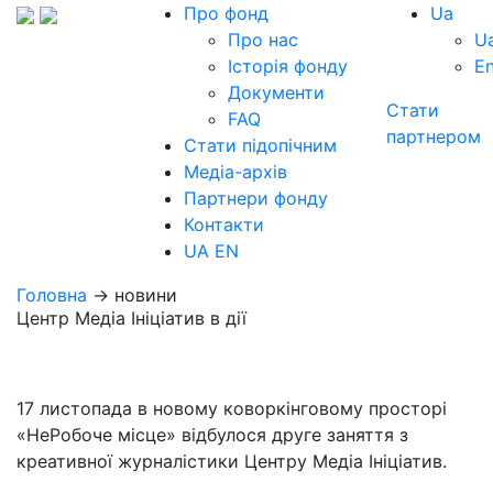
Про фонд
Ua
Про нас
U
Історія фонду
E
Документи
Стати
FAQ
партнером
Стати підопічним
Медіа-архів
Партнери фонду
Контакти
UA
EN
Головна
→ новини
Центр Медіа Ініціатив в дії
17 листопада в новому коворкінговому просторі
«НеРобоче місце» відбулося друге заняття з
креативної журналістики Центру Медіа Ініціатив.