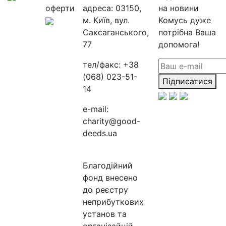
оферти
адреса:
03150,
на новини
м. Київ, вул.
Комусь дуже
Саксаганського,
потрібна Ваша
77
допомога!
тел/факс:
+38
(068) 023-51-
Підписатися
14
e-mail:
charity@good-
deeds.ua
Благодійний
фонд внесено
до реєстру
неприбуткових
установ та