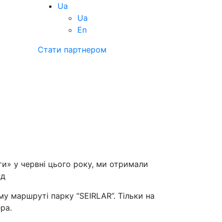
Ua
Ua
En
Стати партнером
и» у червні цього року, ми отримали
ід
у маршруті парку “SEIRLAR”. Тільки на
ра.