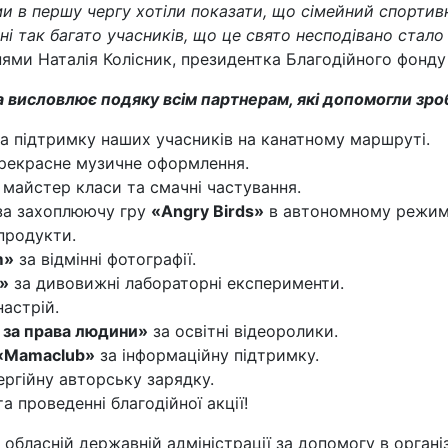
ми в першу чергу хотіли показати, що сімейний спортив
ні так багато учасників, що це свято несподівано стало
ями Наталія Колісник, президентка Благодійного фонду
 висловлює подяку всім партнерам, які допомогли зро
а підтримку наших учасників на канатному маршруті.
рекрасне музичне оформлення.
і майстер класи та смачні частування.
а захоплюючу гру
«Angry Birds»
в автономному режим
продукти.
m»
за відмінні фотографії.
»
за дивовижні лабораторні експерименти.
настрій.
за права людини»
за освітні відеоролики.
«Mamaclub»
за інформаційну підтримку.
ергійну авторську зарядку.
та проведенні благодійної акції!
бласній державній адміністрації за допомогу в організа