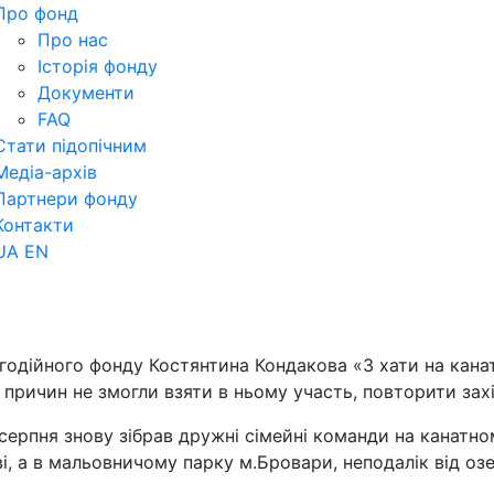
Про фонд
Про нас
Історія фонду
Документи
FAQ
Стати підопічним
Медіа-архів
Партнери фонду
Контакти
UA
EN
годійного фонду Костянтина Кондакова «З хати на канат
х причин не змогли взяти в ньому участь, повторити зах
ерпня знову зібрав дружні сімейні команди на канатном
і, а в мальовничому парку м.Бровари, неподалік від озе