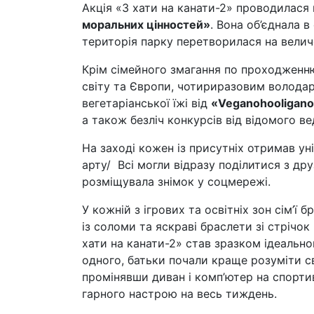
Акція «З хати на канати-2» проводилася
моральних цінностей»
. Вона об’єднала в
територія парку перетворилася на вели
Крім сімейного змагання по проходженню 
світу та Європи, чотириразовим володар
вегетаріанської їжі від
«Veganohooligan
а також безліч конкурсів від відомого в
На заході кожен із присутніх отримав у
арту/ Всі могли відразу поділитися з д
розміщувала знімок у соцмережі.
У кожній з ігрових та освітніх зон сім’ї
із соломи та яскраві браслети зі стрічок
хати на канати-2» став зразком ідеально
одного, батьки почали краще розуміти сво
промінявши диван і комп’ютер на спорти
гарного настрою на весь тиждень.