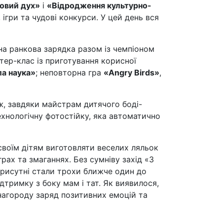
ровий дух»
і
«Відродження культурно-
, ігри та чудові конкурси. У цей день вся
на ранкова зарядка разом із чемпіоном
стер-клас із приготування корисної
а наука»
; неповторна гра
«Angry Birds»
,
ж, завдяки майстрам дитячого боді-
хнологічну фотостійку, яка автоматично
 своїм дітям виготовляти веселих ляльок
грах та змаганнях. Без сумніву захід «З
 присутні стали трохи ближче один до
ідтримку з боку мам і тат. Як виявилося,
нагороду заряд позитивних емоцій та