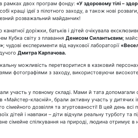
 в рамках двох програм фонду:
«У здоровому тілі – здо
 собі кращі ідеї з пілотного заходу, а також нові розваги
чезний розважальний майданчик!
канатної доріжки, батьків і дітей очікувала ексклюзив
ем Кубка світу з плавання
Денисом Силантьєвим
; май
o»
; чудові експерименти від наукової лабораторії
«Весел
едучого
Дмитра Карпачова.
нікальну можливість перетворитися в казковий персона
рузями фотографіями з заходу, використовуючи високоте
 брали участь у повному складі. Мами й тата допомагали
 в «Майстер-класній», брали активну участь у дитячих і
го сімейного дозвілля та згуртованості! В цей день всі
їх дітей і навпаки – діти відчули реальну турботу та п
вне сімейне спілкування на природі, людина отримує в 