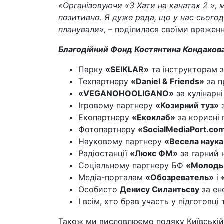
«Організовуючи «З Хати на канатах 2 », 
позитивно. Я дуже рада, що у нас сьогод
планували»,
– поділилася своїми враженн
Благодійний Фонд Костянтина Кондакова
Парку
«SEIKLAR»
та інструкторам з
Техпартнеру
«Daniel & Friends»
за п
«VEGANOHOOLIGANO»
за кулінарн
Ігровому партнеру
«Козирний туз»
з
Екопартнеру
«Екоклаб»
за корисні 
Фотопартнеру
«SocialMediaPort.co
Науковому партнеру
«Весела наука
Радіостанції
«Люкс ФМ»
за гарний 
Соціальному партнеру БФ
«Молодь 
Медіа-порталам
«Обозреватель»
і
Особисто
Денису Силантьєву
за ен
І всім, хто брав участь у підготовці 
Також ми висловлюємо подяку Київській о