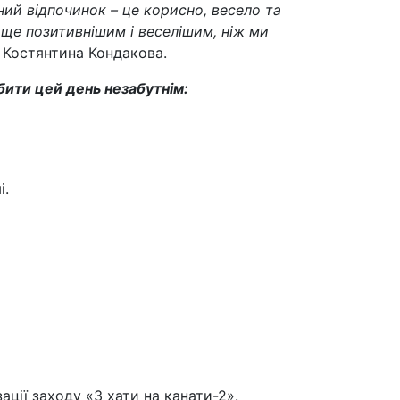
ний відпочинок – це корисно, весело та
 ще позитивнішим і веселішим, ніж ми
 Костянтина Кондакова.
бити цей день незабутнім:
і.
ції заходу «З хати на канати-2».