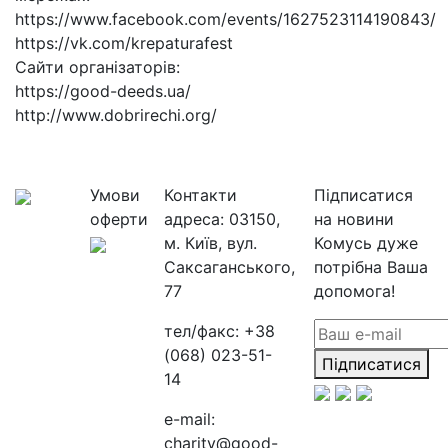
https://www.facebook.com/events/1627523114190843/
https://vk.com/krepaturafest
Сайти організаторів:
https://good-deeds.ua/
http://www.dobrirechi.org/
Умови
Контакти
Підписатися
оферти
адреса:
03150,
на новини
м. Київ, вул.
Комусь дуже
Саксаганського,
потрібна Ваша
77
допомога!
тел/факс:
+38
(068) 023-51-
Підписатися
14
e-mail:
charity@good-