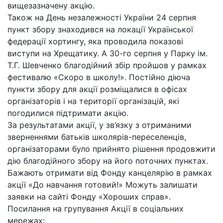
вищезазначену акцію.
Також на День незалежності України 24 серпня
пункт збору знаходився на локації Української
федерації хортингу, яка проводила показові
виступи на Хрещатику. А 30-го серпня у Парку ім.
Т.Г. Шевченко благодійний збір пройшов у рамках
фестивалю «Скоро в школу!». Постійно діюча
пункти збору для акції розміщалися в офісах
організаторів і на території організацій, які
погодилися підтримати акцію.
За результатами акції, у зв’язку з отриманими
зверненнями батьків школярів-переселенців,
організаторами було прийнято рішення продовжити
дію благодійного збору на його поточних пунктах.
Бажають отримати від Фонду канцелярію в рамках
акції «До навчання готовий!» Можуть залишати
заявки на сайті Фонду «Хороших справ».
Посилання на групування Акції в соціальних
мережах: