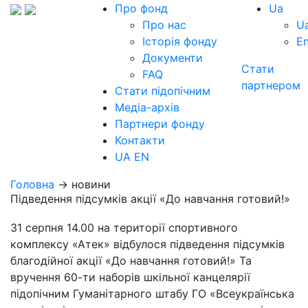
Про фонд
Ua
Про нас
U
Історія фонду
E
Документи
Стати
FAQ
партнером
Стати підопічним
Медіа-архів
Партнери фонду
Контакти
UA
EN
Головна
→ новини
Підведення підсумків акції «До навчання готовий!»
31 серпня 14.00 на території спортивного
комплексу «Атек» відбулося підведення підсумків
благодійної акції «До навчання готовий!» Та
вручення 60-ти наборів шкільної канцелярії
підопічним Гуманітарного штабу ГО «Всеукраїнська