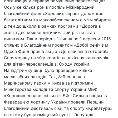
організація у справах вимушених переселенців».
Ось уже кілька років поспіль Міжнародний
благодійний фонд «Хороших справ» допомагає
багатодітним та малозабезпеченим сім’ям збирати
дітей до школи в рамках програми «Дорога в
життя для кожної дитини». Цей рік не став
винятком. Так в період з 1 липня по 1 вересня 2015
спільно з Благодійним проектом «Добрі речі» з м
Одеса Фонд провів акцію «До навчання готовий!»,
Спрямовану на збір коштів на шкільну канцелярію
для дітей-переселенців зі Сходу України.
На підтримку акції було проведено кілька
масштабних заходів. Так, 8-9 серпня в
Маріїнському парку м.Києва за підтримки
Міністерства молоді та спорту України МБФ
«Хороших справ» спільно з БФ «Сильна нація» та
Федерацією Хортингу України провели Перший
благодійний фестиваль сім’ї та спорту «Крепатура»,
на якому був розміщений пункт збору для