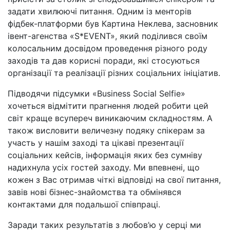
задати хвилюючі питання. Одним із менторів
фідбек-платформи був Картина Неклева, засновник
івент-агенства «S*EVENT», який поділився своїм
колосальним досвідом проведення різного роду
заходів та дав корисні поради, які стосуються
організації та реалізації різних соціальних ініціатив.
Підводячи підсумки «Business Social Selfie»
хочеться відмітити прагнення людей робити цей
світ краще всупереч виникаючим складностям. А
також висловити величезну подяку спікерам за
участь у нашім заході та цікаві презентації
соціальних кейсів, інформація яких без сумніву
надихнула усіх гостей заходу. Ми впевнені, що
кожен з Вас отримав чіткі відповіді на свої питання,
завів нові бізнес-знайомства та обмінявся
контактами для подальшої співпраці.
Заради таких результатів з любов’ю у серці ми