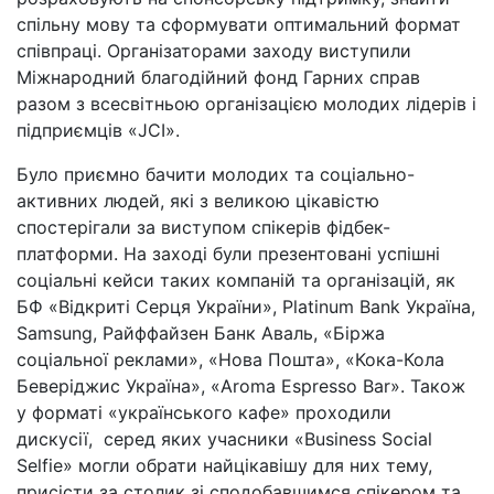
спільну мову та сформувати оптимальний формат
співпраці. Організаторами заходу виступили
Міжнародний благодійний фонд Гарних справ
разом з всесвітньою організацією молодих лідерів і
підприємців «JCI».
Було приємно бачити молодих та соціально-
активних людей, які з великою цікавістю
спостерігали за виступом спікерів фідбек-
платформи. На заході були презентовані успішні
соціальні кейси таких компаній та організацій, як
БФ «Відкриті Серця України», Platinum Bank Україна,
Samsung, Райффайзен Банк Аваль, «Біржа
соціальної реклами», «Нова Пошта», «Кока-Кола
Беверіджис Україна», «Aroma Espresso Bar». Також
у форматі «українського кафе» проходили
дискусії, серед яких учасники «Business Social
Selfie» могли обрати найцікавішу для них тему,
присісти за столик зі сподобавшимся спікером та