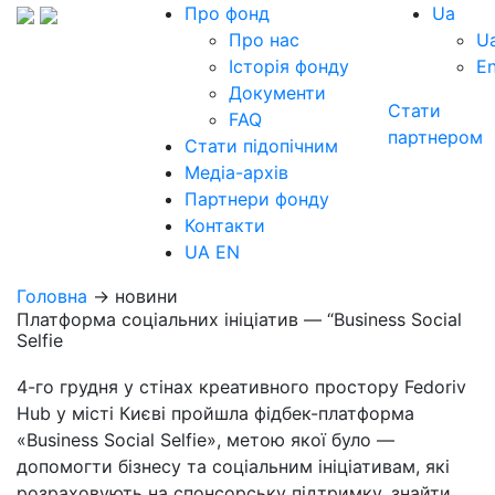
Про фонд
Ua
Про нас
U
Історія фонду
E
Документи
Стати
FAQ
партнером
Стати підопічним
Медіа-архів
Партнери фонду
Контакти
UA
EN
Головна
→ новини
Платформа соціальних ініціатив — “Вusiness Social
Selfie
4-го грудня у стінах креативного простору Fedoriv
Hub у місті Києві пройшла фідбек-платформа
«Business Social Selfie», метою якої було —
допомогти бізнесу та соціальним ініціативам, які
розраховують на спонсорську підтримку, знайти