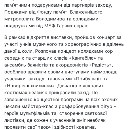
пам’ятними подарунками від партнерів заходу,
Подяками від Фонду пам’яті Блаженнішого
митрополита Володимира та солодкими
подарунками від МБФ Гарних справ.
В рамках відкриття виставки, пройшов концерт за
участі учнів музичного та хореографічних відділень
даної школи. Розпочав концерт колядками хор
середніх та старших класів «Кантабілє» та
ансамбль баяністів та акордеоністів «Радість»,
особливо вразили своїми виступами наймолодші
учасники заходу таночками «Прибульці» та
«Новорічні хвилинки». Дівчатка в яскравих
костюмах неабияк прикрасили захід. По
завершенню концертної програми на всіх охочих
чекали майстер-клас з розфарбовування фігур –
героїв мультфільмів та створення святкової
листівки, де кожен з учасників зміг неабияк
проявити свої творчі здібності креатив.