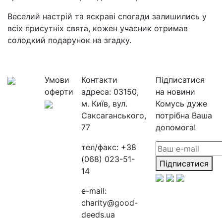
Веселий настрій та яскраві спогади залишились у
всіх присутніх свята, кожен учасник отримав
солодкий подарунок на згадку.
Умови
Контакти
Підписатися
оферти
адреса:
03150,
на новини
м. Київ, вул.
Комусь дуже
Саксаганського,
потрібна Ваша
77
допомога!
тел/факс:
+38
(068) 023-51-
Підписатися
14
e-mail:
charity@good-
deeds.ua