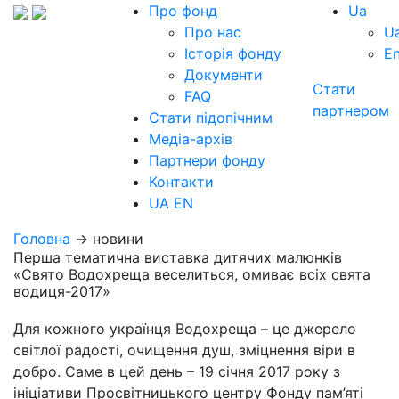
Про фонд
Ua
Про нас
U
Історія фонду
E
Документи
Стати
FAQ
партнером
Стати підопічним
Медіа-архів
Партнери фонду
Контакти
UA
EN
Головна
→ новини
Перша тематична виставка дитячих малюнків
«Свято Водохреща веселиться, омиває всіх свята
водиця-2017»
Для кожного українця Водохреща – це джерело
світлої радості, очищення душ, зміцнення віри в
добро. Саме в цей день – 19 січня 2017 року з
ініціативи Просвітницького центру Фонду пам’яті