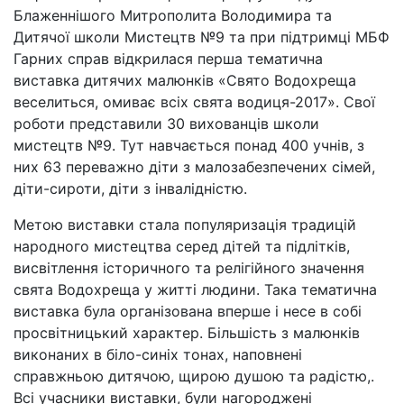
Блаженнішого Митрополита Володимира та
Дитячої школи Мистецтв №9 та при підтримці МБФ
Гарних справ відкрилася перша тематична
виставка дитячих малюнків «Свято Водохреща
веселиться, омиває всіх свята водиця-2017». Свої
роботи представили 30 вихованців школи
мистецтв №9. Тут навчається понад 400 учнів, з
них 63 переважно діти з малозабезпечених сімей,
діти-сироти, діти з інвалідністю.
Метою виставки стала популяризація традицій
народного мистецтва серед дітей та підлітків,
висвітлення історичного та релігійного значення
свята Водохреща у житті людини. Така тематична
виставка була організована вперше і несе в собі
просвітницький характер. Більшість з малюнків
виконаних в біло-синіх тонах, наповнені
справжньою дитячою, щирою душою та радістю,.
Всі учасники виставки, були нагороджені