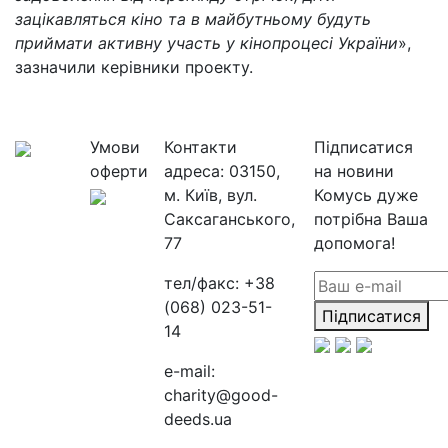
зацікавляться кіно та в майбутньому будуть
приймати активну участь у кінопроцесі України
»,
зазначили керівники проекту.
Умови
Контакти
Підписатися
оферти
адреса:
03150,
на новини
м. Київ, вул.
Комусь дуже
Саксаганського,
потрібна Ваша
77
допомога!
тел/факс:
+38
(068) 023-51-
Підписатися
14
e-mail:
charity@good-
deeds.ua