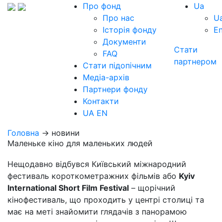
Про фонд
Ua
Про нас
U
Історія фонду
E
Документи
Стати
FAQ
партнером
Стати підопічним
Медіа-архів
Партнери фонду
Контакти
UA
EN
Головна
→ новини
Маленьке кіно для маленьких людей
Нещодавно відбувся Київський міжнародний
фестиваль короткометражних фільмів або
Kyiv
International Short Film Festival
– щорічний
кінофестиваль, що проходить у центрі столиці та
має на меті знайомити глядачів з панорамою