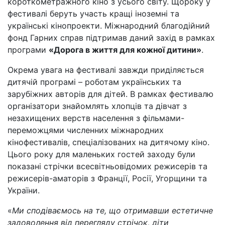
короткометражного кіно з усього світу. Щороку у
фестивалі беруть участь кращі іноземні та
українські кінопроекти. Міжнародний благодійний
фонд Гарних справ підтримав даний захід в рамках
програми
«Дорога в життя для кожної дитини»
.
Окрема увага на фестивалі завжди приділяється
дитячій програмі – роботам українських та
зарубіжних авторів для дітей. В рамках фестивалю
організатори знайомлять хлопців та дівчат з
незахищених верств населення з фільмами-
переможцями численних міжнародних
кінофестивалів, спеціалізованих на дитячому кіно.
Цього року для маленьких гостей заходу були
показані стрічки всесвітньовідомих режисерів та
режисерів-аматорів з Франції, Росії, Угорщини та
України.
«
Ми сподіваємось на те, що отримавши естетичне
задоволення від перегляду стрічок, діти