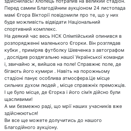
здійснилась! Хлопець потрапив на великий стадіон.
Перед самим Благодійним аукціоном 24 листопада
мамі Єгора Вікторії повідомили про те, що у них
буде можливість відвідати Національний
спортивний комплекс.
На деякий час весь НСК Олімпійський опинився в
розпорядженні маленького Єгорки. Він розглядав
кубки , приміряв футболку Шевченка з автографом
, дослідив роздягальню нашої Української команди
і, звичайно ж, вийшов на поле! Справжнє поле, де
бігають його кумири . Навіть на порожньому
стадіоні панує особлива атмосфера.Це місце
сильних духом людей , місце справжніх преможців.
І це було місце, де Єгорка і його сім’я дійсно були
щасливими!
А ми безмежно раді, що мрії наших учасників вже
здійснюються!
Ви все ще можете долучитись до нашого
Благодійного аукціону.