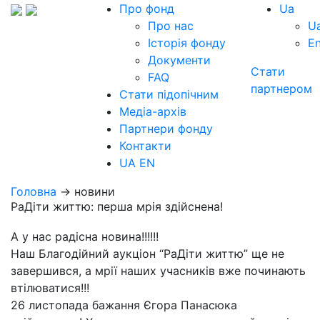
Про фонд
Ua
Про нас
U
Історія фонду
E
Документи
Стати
FAQ
партнером
Стати підопічним
Медіа-архів
Партнери фонду
Контакти
UA
EN
Головна
→ новини
РаДіти життю: перша мрія здійснена!
А у нас радісна новина!!!!!!
Наш Благодійний аукціон “РаДіти життю” ще не
завершився, а мрії наших учасників вже починають
втілюватися!!!
26 листопада бажання Єгора Панасюка