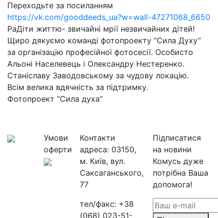
Переходьте за посиланням
https://vk.com/gooddeeds_ua?w=wall-47271068_6650
РаДіти життю- звичайні мрії незвичайних дітей!
Щиро дякуємо команді фотопроекту “Сила Духу”
за організацію професійної фотосесії. Особисто
Альоні Населевець і Олександру Нестеренко.
Станіславу Заводовському за чудову локацію.
Всім велика вдячність за підтримку.
Фотопроект “Сила духа”
Умови
Контакти
Підписатися
оферти
адреса:
03150,
на новини
м. Київ, вул.
Комусь дуже
Саксаганського,
потрібна Ваша
77
допомога!
тел/факс:
+38
(068) 023-51-