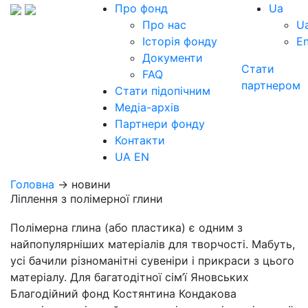
Про фонд
Ua
Про нас
U
Історія фонду
E
Документи
Стати
FAQ
партнером
Стати підопічним
Медіа-архів
Партнери фонду
Контакти
UA
EN
Головна
→ новини
Ліплення з полімерної глини
Полімерна глина (або пластика) є одним з
найпопулярніших матеріалів для творчості. Мабуть,
усі бачили різноманітні сувеніри і прикраси з цього
матеріалу. Для багатодітної сім’ї Яновських
Благодійний фонд Костянтина Кондакова