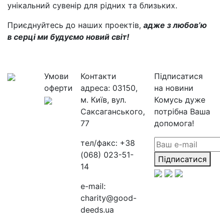
унікальний сувенір для рідних та близьких.
Приєднуйтесь до наших проектів,
адже з любов’ю
в серці ми будуємо новий світ!
Умови
Контакти
Підписатися
оферти
адреса:
03150,
на новини
м. Київ, вул.
Комусь дуже
Саксаганського,
потрібна Ваша
77
допомога!
тел/факс:
+38
(068) 023-51-
Підписатися
14
e-mail:
charity@good-
deeds.ua