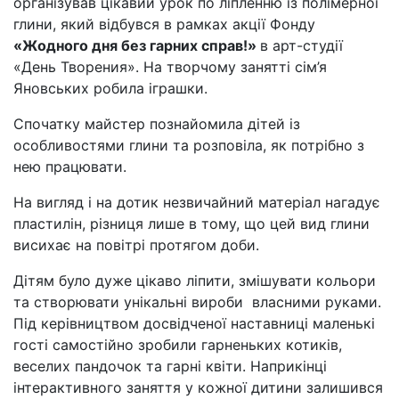
організував цікавий урок по ліпленню із полімерної
глини, який відбувся в рамках акції Фонду
«Жодного дня без гарних справ!»
в арт-студії
«День Творения». На творчому занятті сім’я
Яновських робила іграшки.
Спочатку майстер познайомила дітей із
особливостями глини та розповіла, як потрібно з
нею працювати.
На вигляд і на дотик незвичайний матеріал нагадує
пластилін, різниця лише в тому, що цей вид глини
висихає на повітрі протягом доби.
Дітям було дуже цікаво ліпити, змішувати кольори
та створювати унікальні вироби власними руками.
Під керівництвом досвідченої наставниці маленькі
гості самостійно зробили гарненьких котиків,
веселих пандочок та гарні квіти. Наприкінці
інтерактивного заняття у кожної дитини залишився