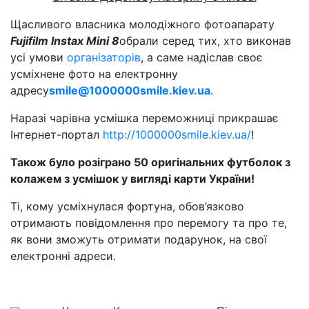
Щасливого власника молодіжного фотоапарату
Fujifilm Instax Mini 8
обрали серед тих, хто виконав
усі умови
організаторів
, а саме надіслав своє
усміхнене фото на електронну
адресу
smile@1000000smile.kiev.ua
.
Наразі чарівна усмішка переможниці прикрашає
Інтернет-портал
http://1000000smile.kiev.ua/
!
Також було розіграно 50 оригінальних футболок з
колажем з усмішок у вигляді карти України!
Ті, кому усміхнулася фортуна, обов’язково
отримають повідомлення про перемогу та про те,
як вони зможуть отримати подарунок, на свої
електронні адреси.