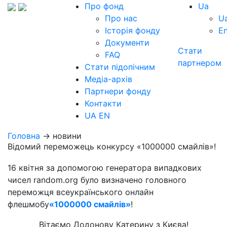
Про фонд
Ua
Про нас
U
Історія фонду
E
Документи
Стати
FAQ
партнером
Стати підопічним
Медіа-архів
Партнери фонду
Контакти
UA
EN
Головна
→ новини
Відомий переможець конкурсу «1000000 смайлів»!
16 квітня за допомогою генератора випадкових
чисел random.org було визначено головного
переможця всеукраїнського онлайн
флешмобу
«1000000 смайлів»
!
Вітаємо Додонову Катерину з Києва!