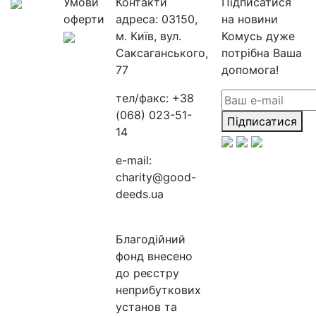
Умови
Контакти
Підписатися
оферти
адреса:
03150,
на новини
м. Київ, вул.
Комусь дуже
Саксаганського,
потрібна Ваша
77
допомога!
тел/факс:
+38
(068) 023-51-
Підписатися
14
e-mail:
charity@good-
deeds.ua
Благодійний
фонд внесено
до реєстру
неприбуткових
установ та