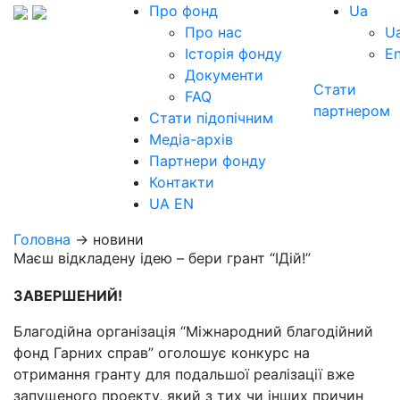
Про фонд
Ua
Про нас
U
Історія фонду
E
Документи
Стати
FAQ
партнером
Стати підопічним
Медіа-архів
Партнери фонду
Контакти
UA
EN
Головна
→ новини
Маєш відкладену ідею – бери грант “ІДій!”
ЗАВЕРШЕНИЙ!
Благодійна організація “Міжнародний благодійний
фонд Гарних справ” оголошує конкурс на
отримання гранту для подальшої реалізації вже
запущеного проекту, який з тих чи інших причин