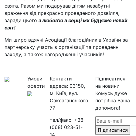
свята. Разом ми подарував дітям незабутні
враження від прекрасно проведеного дозвілля,
заради цього
з любов’ю в серці ми будуємо новий
світ!
Ми щиро вдячні Асоціації благодійників України за
партнерську участь в організації та проведенні
заходу, а також нагородженні учасників!
Умови
Контакти
Підписатися
оферти
адреса:
03150,
на новини
м. Київ, вул.
Комусь дуже
Саксаганського,
потрібна Ваша
77
допомога!
тел/факс:
+38
(068) 023-51-
Підписатися
14