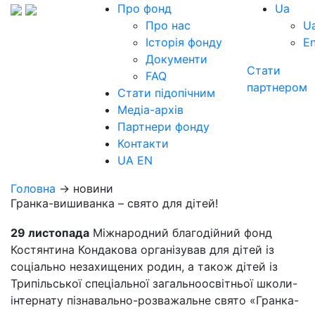
Про фонд
Ua
Про нас
U
Історія фонду
E
Документи
Стати
FAQ
партнером
Стати підопічним
Медіа-архів
Партнери фонду
Контакти
UA
EN
Головна
→ новини
Гранка-вишиванка – свято для дітей!
29 листопада
Міжнародний благодійний фонд
Костянтина Кондакова організував для дітей із
соціально незахищених родин, а також дітей із
Трипільської спеціальної загальноосвітньої школи-
інтернату пізнавально-розважальне свято «Гранка-