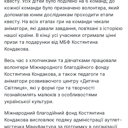
квесту. Усіх дітей було поділено на 6 команд; до
кожної команди було призначено волонтера, який
допомагав юним дослідникам проходити етапи
квесту. На всіх етапах гри на команди чекали
аніматори, які давали завдання, пов’язані з історією
нашої країни. В кінці усі учасники отримали цінні
призи та подарунки від МБФ Костянтина
Кондакова.
Весь час з хлопчиками та дівчатками працювали
волонтери Міжнародного благодійного фонду
Костянтина Кондакова, а також педагоги та
аніматори розвиваючого центру «Дитяча
Світлиця», які у формі гри та творчості
познайомлять малюків з особливостями
української культури.
Міжнародний благодійний фонд Костянтина
Кондакова висловлює подяку адміністрації аутлет-
містечка Мануфактура за підтримку в організації