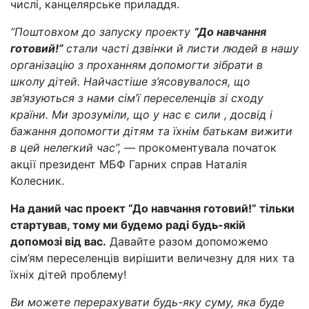
числі, канцелярське приладдя.
“Поштовхом до запуску проекту
“До навчання
готовий!”
стали часті дзвінки й листи людей в нашу
організацію з проханням допомогти зібрати в
школу дітей. Найчастіше з’ясовувалося, що
зв’язуються з нами сім’ї переселенців зі сходу
країни. Ми зрозуміли, що у нас є сили , досвід і
бажання допомогти дітям та їхнім батькам вижити
в цей нелегкий час”,
— прокоментувала початок
акції президент МБФ Гарних справ Наталія
Колесник.
На даний час проект “До навчання готовий!” тільки
стартував, тому ми будемо раді будь-якій
допомозі від вас.
Давайте разом допоможемо
сім’ям переселенців вирішити величезну для них та
їхніх дітей проблему!
Ви можете перерахувати будь-яку суму, яка буде