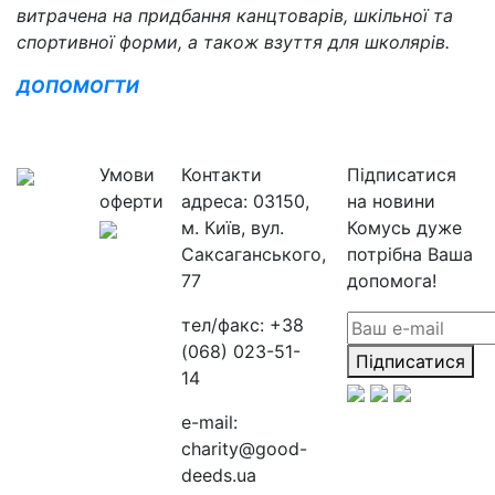
витрачена на придбання канцтоварів, шкільної та
спортивної форми, а також взуття для школярів.
ДОПОМОГТИ
Умови
Контакти
Підписатися
оферти
адреса:
03150,
на новини
м. Київ, вул.
Комусь дуже
Саксаганського,
потрібна Ваша
77
допомога!
тел/факс:
+38
(068) 023-51-
Підписатися
14
e-mail:
charity@good-
deeds.ua