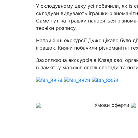
У склодувному цеху усі побачили, як із с
склодуви видувають іграшки різноманітн
Саме тут на іграшки наносяться різноман
техніки розпису.
Наприкінці екскурсії Дуже цікаво було д
іграшок. Кияни побачили різноманітні те
Захоплююча екскурсія в Клавдієво, орг
в пам’яті у малюків світлі спогади та поз
Умови оферти