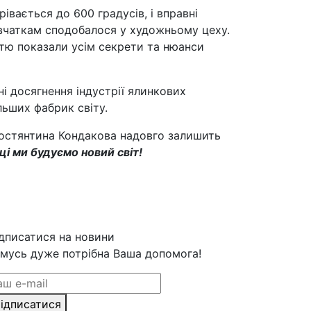
івається до 600 градусів, і вправні
івчаткам сподобалося у художньому цеху.
стю показали усім секрети та нюанси
ні досягнення індустрії ялинкових
льших фабрик світу.
Костянтина Кондакова надовго залишить
ці ми будуємо новий світ!
дписатися на новини
мусь дуже потрібна Ваша допомога!
ідписатися