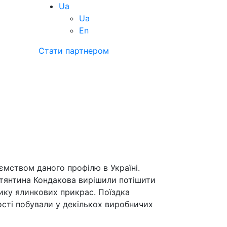
Ua
Ua
En
Стати партнером
ємством даного профілю в Україні.
стянтина Кондакова вирішили потішити
рику ялинкових прикрас. Поїздка
ості побували у декількох виробничих