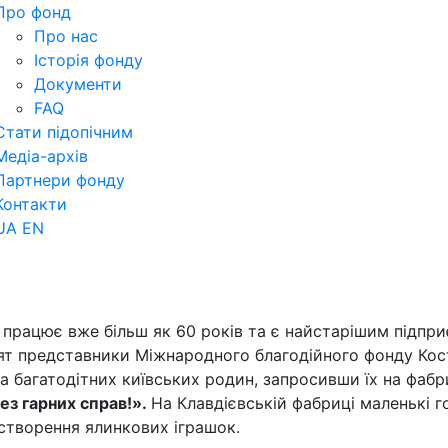
Про фонд
Про нас
Історія фонду
Документи
FAQ
Стати підопічним
Медіа-архів
Партнери фонду
Контакти
UA
EN
 працює вже більш як 60 років та є найстарішим підпри
вят представники Міжнародного благодійного фонду Ко
а багатодітних київських родин, запросивши їх на фаб
ез гарних справ!».
На Клавдієвській фабриці маленькі г
створення ялинкових іграшок.