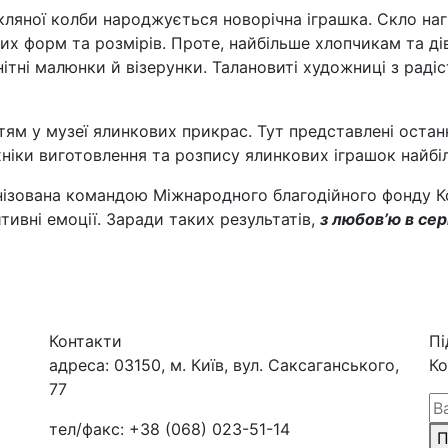
кляної колби народжується новорічна іграшка. Скло нагр
их форм та розмірів. Проте, найбільше хлопчикам та д
ітні малюнки й візерунки. Талановиті художниці з раді
ітям у музеї ялинкових прикрас. Тут представлені остан
хніки виготовлення та розпису ялинкових іграшок найбі
анізована командою Міжнародного благодійного фонду 
итивні емоції. Заради таких результатів,
з любов’ю в сер
Контакти
Пі
адреса:
03150, м. Київ, вул. Саксаганського,
Ко
77
тел/факс:
+38 (068) 023-51-14
П