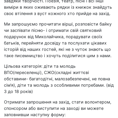
завдяки творчості. Поезія, театр, пісні і всі інші
виміри в яких оживають рядки із книжок знайдуть
своє втілення з вуст кожного хто прийде на захід.
Ми запрошуємо прочитати вірші, розповісти байку
чи заспівати пісню- і отримати свій святковий
подарунок від Миколайчика, порадувати своїх
батьків, перейняти досвіду та послухати цікавих
історій від наших гостей, які не з чуток знають що
таке писемництво і хочуть поділитися цим з нами.
Цільова категорія: діти та молодь
ВПО(переселенці), СЖО(складні життєві
обставини- багатодітні, малозабезпечені, не повна
сім‘я), діти та молодь з особливими потребами. (від
3 до 18 років)
Отримати запрошення на захід, стати волонтером,
спонсором або виступити на заході ви можете
заповнивши наступну форму: