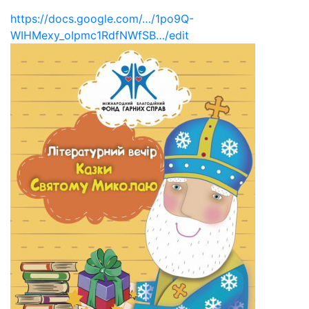
https://docs.google.com/…/1po9Q-
WIHMexy_oIpmc1RdfNWfSB…/edit