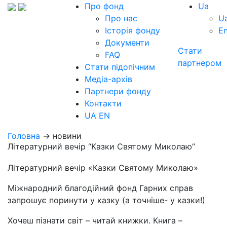
Про фонд
Ua
Про нас
U
Історія фонду
E
Документи
Стати
FAQ
партнером
Стати підопічним
Медіа-архів
Партнери фонду
Контакти
UA
EN
Головна
→ новини
Літературний вечір “Казки Святому Миколаю”
Літературний вечір «Казки Святому Миколаю»
Міжнародний благодійний фонд Гарних справ
запрошує поринути у казку (а точніше- у казки!)
Хочеш пізнати світ – читай книжки. Книга –