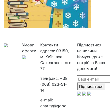
Умови
Контакти
Підписатися
оферти
адреса:
03150,
на новини
м. Київ, вул.
Комусь дуже
Саксаганського,
потрібна Ваша
77
допомога!
тел/факс:
+38
(068) 023-51-
Підписатися
14
e-mail:
charity@good-