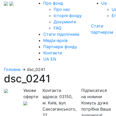
Про фонд
Ua
Про нас
U
Історія фонду
E
Документи
Стати
FAQ
партнером
Стати підопічним
Медіа-архів
Партнери фонду
Контакти
UA
EN
Головна
→
dsc_0241
dsc_0241
Умови
Контакти
Підписатися
оферти
адреса:
03150,
на новини
м. Київ, вул.
Комусь дуже
Саксаганського,
потрібна Ваша
77
допомога!