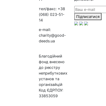
тел/факс:
+38
(068) 023-51-
Підписатися
14
e-mail:
charity@good-
deeds.ua
Благодійний
фонд внесено
до реєстру
неприбуткових
установ та
організайцій
Код ЄДРПОУ:
33853059