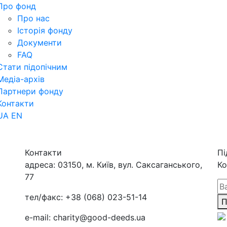
Про фонд
Про нас
Історія фонду
Документи
FAQ
Стати підопічним
Медіа-архів
Партнери фонду
Контакти
UA
EN
Контакти
Пі
адреса:
03150, м. Київ, вул. Саксаганського,
Ко
77
тел/факс:
+38 (068) 023-51-14
П
e-mail:
charity@good-deeds.ua