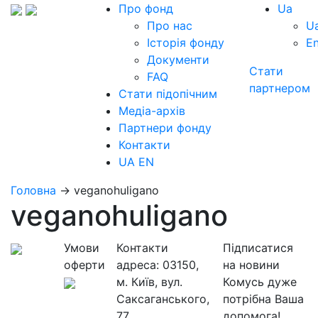
Про фонд
Ua
Про нас
U
Історія фонду
E
Документи
Стати
FAQ
партнером
Стати підопічним
Медіа-архів
Партнери фонду
Контакти
UA
EN
Головна
→
veganohuligano
veganohuligano
Умови
Контакти
Підписатися
оферти
адреса:
03150,
на новини
м. Київ, вул.
Комусь дуже
Саксаганського,
потрібна Ваша
77
допомога!