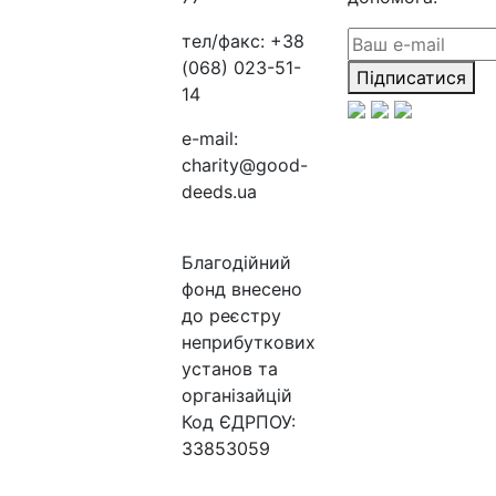
тел/факс:
+38
(068) 023-51-
Підписатися
14
e-mail:
charity@good-
deeds.ua
Благодійний
фонд внесено
до реєстру
неприбуткових
установ та
організайцій
Код ЄДРПОУ:
33853059