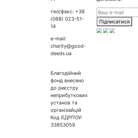
тел/факс:
+38
(068) 023-51-
Підписатися
14
e-mail:
charity@good-
deeds.ua
Благодійний
фонд внесено
до реєстру
неприбуткових
установ та
організайцій
Код ЄДРПОУ:
33853059