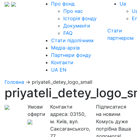
Про фонд
Ua
Про нас
U
Історія фонду
E
Документи
Стати
FAQ
партнером
Стати підопічним
Медіа-архів
Партнери фонду
Контакти
UA
EN
Головна
→
priyateli_detey_logo_small
priyateli_detey_logo_s
Умови
Контакти
Підписатися
оферти
адреса:
03150,
на новини
м. Київ, вул.
Комусь дуже
Саксаганського,
потрібна Ваша
77
допомога!