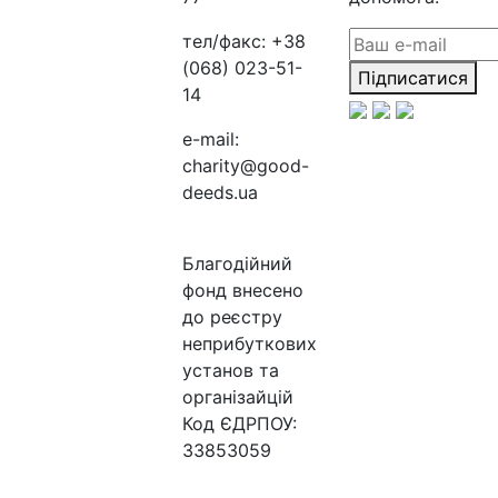
тел/факс:
+38
(068) 023-51-
Підписатися
14
e-mail:
charity@good-
deeds.ua
Благодійний
фонд внесено
до реєстру
неприбуткових
установ та
організайцій
Код ЄДРПОУ:
33853059