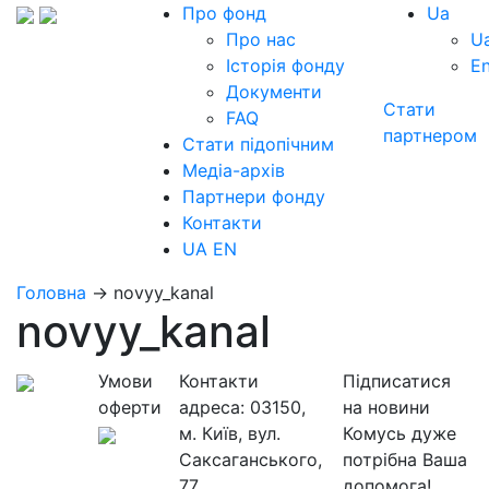
Про фонд
Ua
Про нас
U
Історія фонду
E
Документи
Стати
FAQ
партнером
Стати підопічним
Медіа-архів
Партнери фонду
Контакти
UA
EN
Головна
→
novyy_kanal
novyy_kanal
Умови
Контакти
Підписатися
оферти
адреса:
03150,
на новини
м. Київ, вул.
Комусь дуже
Саксаганського,
потрібна Ваша
77
допомога!