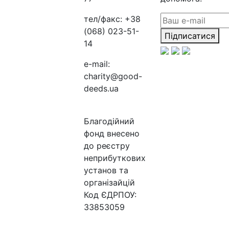
тел/факс:
+38
(068) 023-51-
Підписатися
14
e-mail:
charity@good-
deeds.ua
Благодійний
фонд внесено
до реєстру
неприбуткових
установ та
організайцій
Код ЄДРПОУ:
33853059