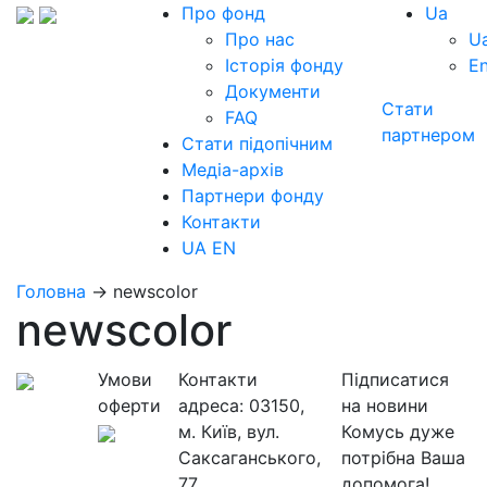
Про фонд
Ua
Про нас
U
Історія фонду
E
Документи
Стати
FAQ
партнером
Стати підопічним
Медіа-архів
Партнери фонду
Контакти
UA
EN
Головна
→
newscolor
newscolor
Умови
Контакти
Підписатися
оферти
адреса:
03150,
на новини
м. Київ, вул.
Комусь дуже
Саксаганського,
потрібна Ваша
77
допомога!