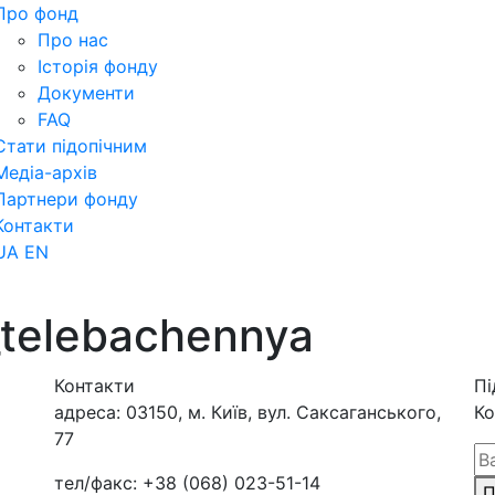
Про фонд
Про нас
Історія фонду
Документи
FAQ
Стати підопічним
Медіа-архів
Партнери фонду
Контакти
UA
EN
_telebachennya
Контакти
Пі
адреса:
03150, м. Київ, вул. Саксаганського,
Ко
77
тел/факс:
+38 (068) 023-51-14
П