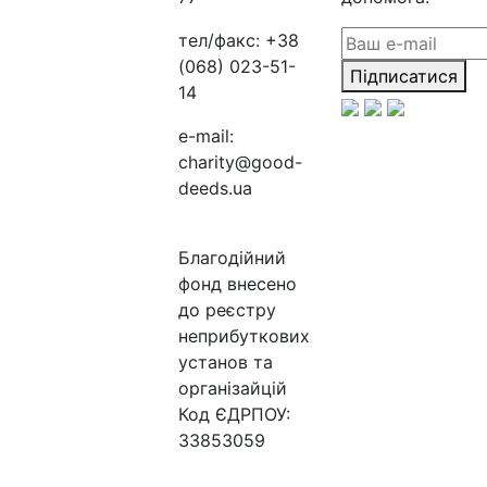
тел/факс:
+38
(068) 023-51-
Підписатися
14
e-mail:
charity@good-
deeds.ua
Благодійний
фонд внесено
до реєстру
неприбуткових
установ та
організайцій
Код ЄДРПОУ:
33853059