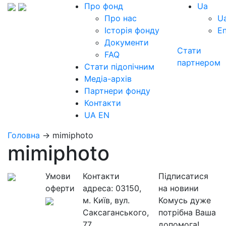
Про фонд
Ua
Про нас
U
Історія фонду
E
Документи
Стати
FAQ
партнером
Стати підопічним
Медіа-архів
Партнери фонду
Контакти
UA
EN
Головна
→
mimiphoto
mimiphoto
Умови
Контакти
Підписатися
оферти
адреса:
03150,
на новини
м. Київ, вул.
Комусь дуже
Саксаганського,
потрібна Ваша
77
допомога!