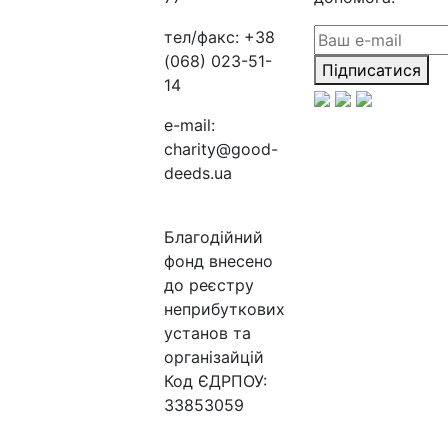
тел/факс:
+38
(068) 023-51-
Підписатися
14
e-mail:
charity@good-
deeds.ua
Благодійний
фонд внесено
до реєстру
неприбуткових
установ та
організайцій
Код ЄДРПОУ:
33853059