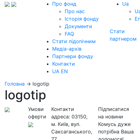
Про фонд
Ua
Про нас
U
Історія фонду
E
Документи
Стати
FAQ
партнером
Стати підопічним
Медіа-архів
Партнери фонду
Контакти
UA
EN
Головна
→
logotip
logotip
Умови
Контакти
Підписатися
оферти
адреса:
03150,
на новини
м. Київ, вул.
Комусь дуже
Саксаганського,
потрібна Ваша
77
допомога!