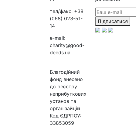
тел/факс:
+38
(068) 023-51-
Підписатися
14
e-mail:
charity@good-
deeds.ua
Благодійний
фонд внесено
до реєстру
неприбуткових
установ та
організайцій
Код ЄДРПОУ:
33853059