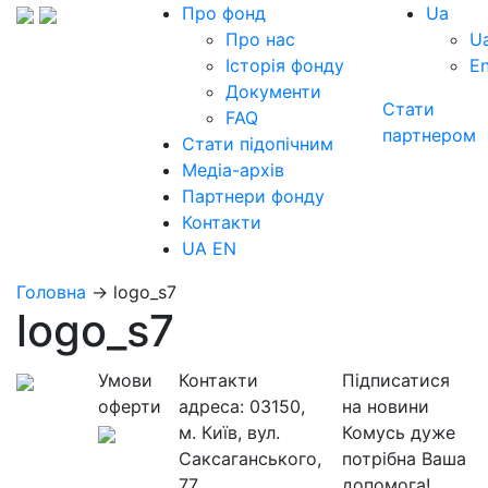
Про фонд
Ua
Про нас
U
Історія фонду
E
Документи
Стати
FAQ
партнером
Стати підопічним
Медіа-архів
Партнери фонду
Контакти
UA
EN
Головна
→
logo_s7
logo_s7
Умови
Контакти
Підписатися
оферти
адреса:
03150,
на новини
м. Київ, вул.
Комусь дуже
Саксаганського,
потрібна Ваша
77
допомога!