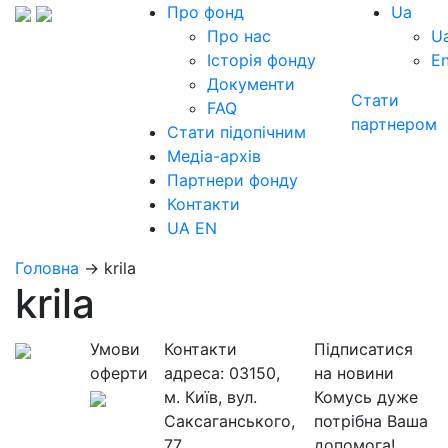
Про фонд
Ua
Про нас
U
Історія фонду
E
Документи
Стати
FAQ
партнером
Стати підопічним
Медіа-архів
Партнери фонду
Контакти
UA
EN
Головна
→
krila
krila
Умови
Контакти
Підписатися
оферти
адреса:
03150,
на новини
м. Київ, вул.
Комусь дуже
Саксаганського,
потрібна Ваша
77
допомога!