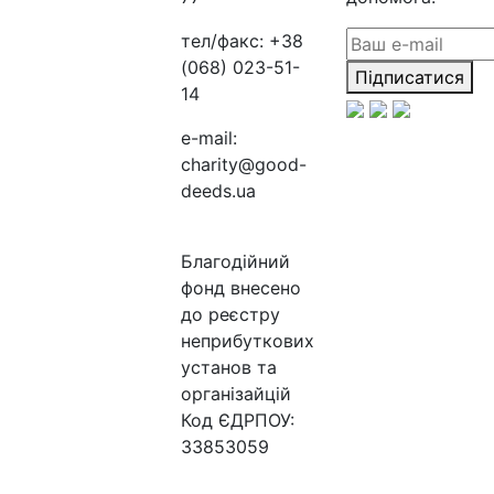
тел/факс:
+38
(068) 023-51-
Підписатися
14
e-mail:
charity@good-
deeds.ua
Благодійний
фонд внесено
до реєстру
неприбуткових
установ та
організайцій
Код ЄДРПОУ:
33853059