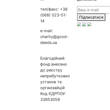
тел/факс:
+38
(068) 023-51-
Підписатися
14
e-mail:
charity@good-
deeds.ua
Благодійний
фонд внесено
до реєстру
неприбуткових
установ та
організайцій
Код ЄДРПОУ:
33853059