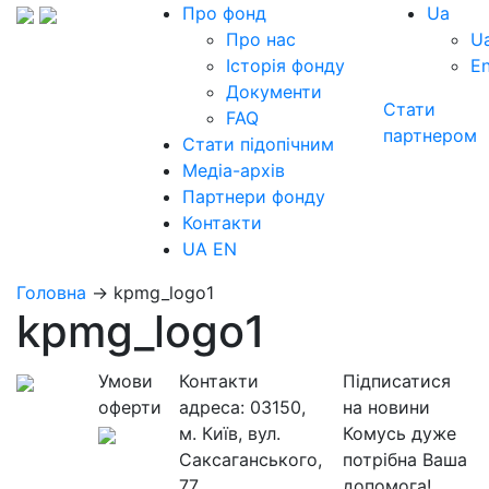
Про фонд
Ua
Про нас
U
Історія фонду
E
Документи
Стати
FAQ
партнером
Стати підопічним
Медіа-архів
Партнери фонду
Контакти
UA
EN
Головна
→
kpmg_logo1
kpmg_logo1
Умови
Контакти
Підписатися
оферти
адреса:
03150,
на новини
м. Київ, вул.
Комусь дуже
Саксаганського,
потрібна Ваша
77
допомога!