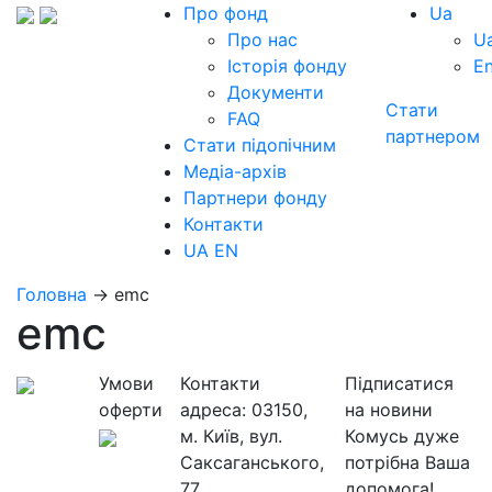
Про фонд
Ua
Про нас
U
Історія фонду
E
Документи
Стати
FAQ
партнером
Стати підопічним
Медіа-архів
Партнери фонду
Контакти
UA
EN
Головна
→
emc
emc
Умови
Контакти
Підписатися
оферти
адреса:
03150,
на новини
м. Київ, вул.
Комусь дуже
Саксаганського,
потрібна Ваша
77
допомога!