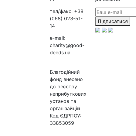
тел/факс:
+38
(068) 023-51-
Підписатися
14
e-mail:
charity@good-
deeds.ua
Благодійний
фонд внесено
до реєстру
неприбуткових
установ та
організайцій
Код ЄДРПОУ:
33853059