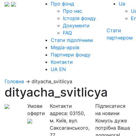
Про фонд
Ua
Про нас
U
Історія фонду
E
Документи
Стати
FAQ
партнером
Стати підопічним
Медіа-архів
Партнери фонду
Контакти
UA
EN
Головна
→
dityacha_svitlicya
dityacha_svitlicya
Умови
Контакти
Підписатися
оферти
адреса:
03150,
на новини
м. Київ, вул.
Комусь дуже
Саксаганського,
потрібна Ваша
77
допомога!