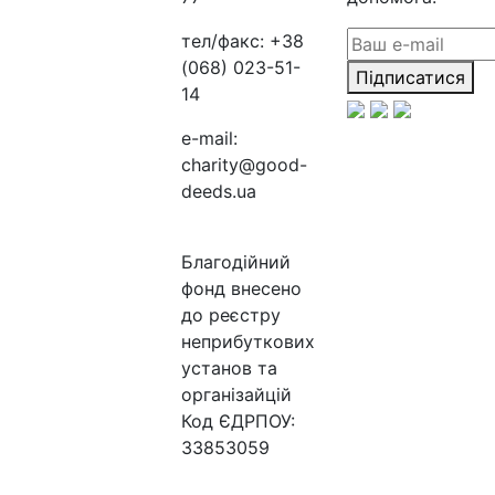
тел/факс:
+38
(068) 023-51-
Підписатися
14
e-mail:
charity@good-
deeds.ua
Благодійний
фонд внесено
до реєстру
неприбуткових
установ та
організайцій
Код ЄДРПОУ:
33853059