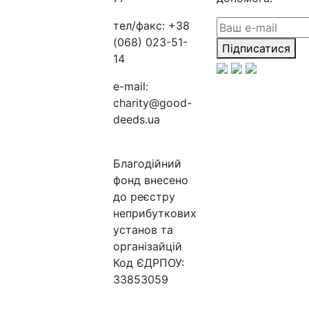
тел/факс:
+38
(068) 023-51-
Підписатися
14
e-mail:
charity@good-
deeds.ua
Благодійний
фонд внесено
до реєстру
неприбуткових
установ та
організайцій
Код ЄДРПОУ:
33853059