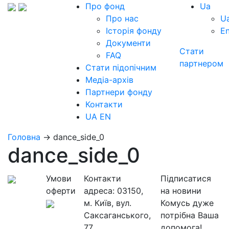
Про фонд
Ua
Про нас
U
Історія фонду
E
Документи
Стати
FAQ
партнером
Стати підопічним
Медіа-архів
Партнери фонду
Контакти
UA
EN
Головна
→
dance_side_0
dance_side_0
Умови
Контакти
Підписатися
оферти
адреса:
03150,
на новини
м. Київ, вул.
Комусь дуже
Саксаганського,
потрібна Ваша
77
допомога!