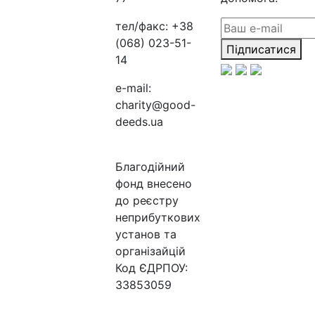
тел/факс:
+38
(068) 023-51-
Підписатися
14
e-mail:
charity@good-
deeds.ua
Благодійний
фонд внесено
до реєстру
неприбуткових
установ та
організайцій
Код ЄДРПОУ:
33853059