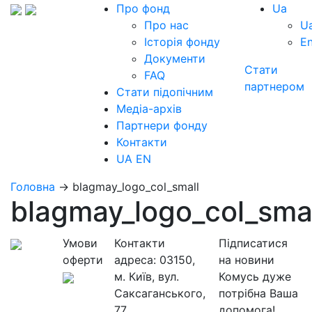
Про фонд
Ua
Про нас
U
Історія фонду
E
Документи
Стати
FAQ
партнером
Стати підопічним
Медіа-архів
Партнери фонду
Контакти
UA
EN
Головна
→
blagmay_logo_col_small
blagmay_logo_col_sma
Умови
Контакти
Підписатися
оферти
адреса:
03150,
на новини
м. Київ, вул.
Комусь дуже
Саксаганського,
потрібна Ваша
77
допомога!