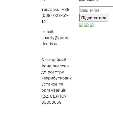
тел/факс:
+38
(068) 023-51-
Підписатися
14
e-mail:
charity@good-
deeds.ua
Благодійний
фонд внесено
до реєстру
неприбуткових
установ та
організайцій
Код ЄДРПОУ:
33853059