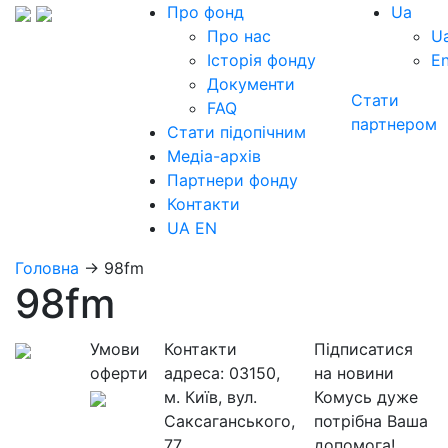
Про фонд
Ua
Про нас
U
Історія фонду
E
Документи
Стати
FAQ
партнером
Стати підопічним
Медіа-архів
Партнери фонду
Контакти
UA
EN
Головна
→
98fm
98fm
Умови
Контакти
Підписатися
оферти
адреса:
03150,
на новини
м. Київ, вул.
Комусь дуже
Саксаганського,
потрібна Ваша
77
допомога!