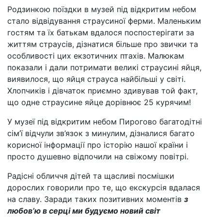
Родзинкою поїздки в музей під відкритим небом
стало відвідування страусиної ферми. Маленьким
гостям та їх батькам вдалося поспостерігати за
життям страусів, дізнатися більше про звички та
особливості цих екзотичних птахів. Малюкам
показали і дали потримати великі страусині яйця,
виявилося, що яйця страуса найбільші у світі.
Хлопчиків і дівчаток приємно здивував той факт,
що одне страусине яйце дорівнює 25 курячим!
У музеї під відкритим небом Пирогово багатодітні
сім’ї відчули зв’язок з минулим, дізналися багато
корисної інформації про історію нашої країни і
просто душевно відпочили на свіжому повітрі.
Радісні обличчя дітей та щасливі посмішки
дорослих говорили про те, що екскурсія вдалася
на славу. Заради таких позитивних моментів
з
любов’ю в серці ми будуємо новий світ