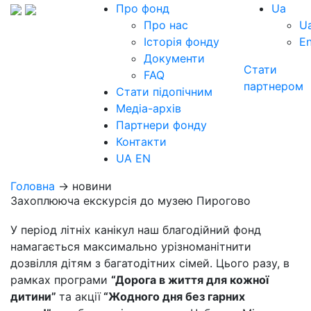
Про фонд
Ua
Про нас
U
Історія фонду
E
Документи
Стати
FAQ
партнером
Стати підопічним
Медіа-архів
Партнери фонду
Контакти
UA
EN
Головна
→ новини
Захоплююча екскурсія до музею Пирогово
У період літніх канікул наш благодійний фонд
намагається максимально урізноманітнити
дозвілля дітям з багатодітних сімей. Цього разу, в
рамках програми
“Дорога в життя для кожної
дитини”
та акції
“Жодного дня без гарних