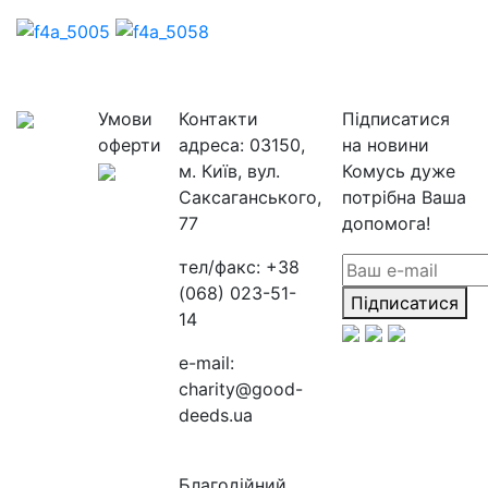
Умови
Контакти
Підписатися
оферти
адреса:
03150,
на новини
м. Київ, вул.
Комусь дуже
Саксаганського,
потрібна Ваша
77
допомога!
тел/факс:
+38
(068) 023-51-
Підписатися
14
e-mail:
charity@good-
deeds.ua
Благодійний