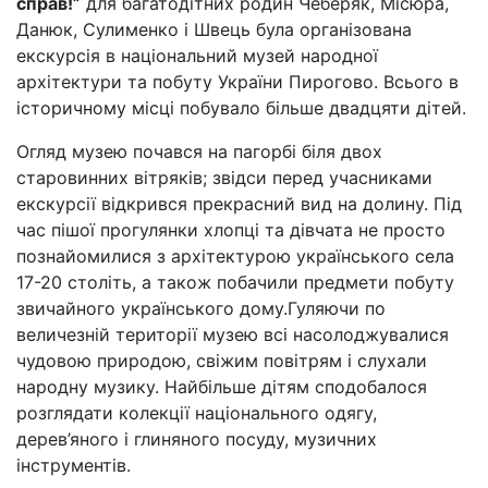
справ!”
для багатодітних родин Чеберяк, Місюра,
Данюк, Сулименко і Швець була організована
екскурсія в національний музей народної
архітектури та побуту України Пирогово. Всього в
історичному місці побувало більше двадцяти дітей.
Огляд музею почався на пагорбі біля двох
старовинних вітряків; звідси перед учасниками
екскурсії відкрився прекрасний вид на долину. Під
час пішої прогулянки хлопці та дівчата не просто
познайомилися з архітектурою українського села
17-20 століть, а також побачили предмети побуту
звичайного українського дому.Гуляючи по
величезній території музею всі насолоджувалися
чудовою природою, свіжим повітрям і слухали
народну музику. Найбільше дітям сподобалося
розглядати колекції національного одягу,
дерев’яного і глиняного посуду, музичних
інструментів.