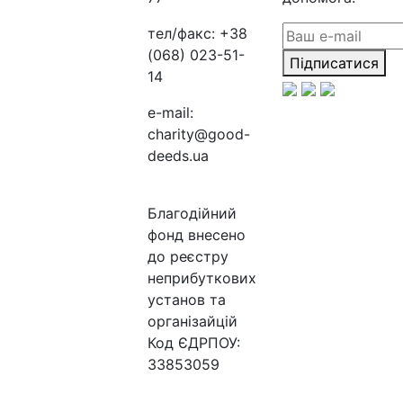
тел/факс:
+38
(068) 023-51-
Підписатися
14
e-mail:
charity@good-
deeds.ua
Благодійний
фонд внесено
до реєстру
неприбуткових
установ та
організайцій
Код ЄДРПОУ:
33853059