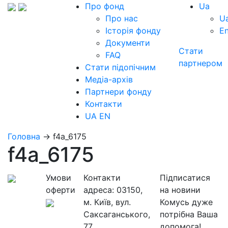
Про фонд
Ua
Про нас
U
Історія фонду
E
Документи
Стати
FAQ
партнером
Стати підопічним
Медіа-архів
Партнери фонду
Контакти
UA
EN
Головна
→
f4a_6175
f4a_6175
Умови
Контакти
Підписатися
оферти
адреса:
03150,
на новини
м. Київ, вул.
Комусь дуже
Саксаганського,
потрібна Ваша
77
допомога!