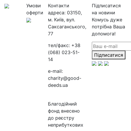
Умови
Контакти
Підписатися
оферти
адреса:
03150,
на новини
м. Київ, вул.
Комусь дуже
Саксаганського,
потрібна Ваша
77
допомога!
тел/факс:
+38
(068) 023-51-
Підписатися
14
e-mail:
charity@good-
deeds.ua
Благодійний
фонд внесено
до реєстру
неприбуткових