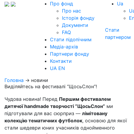
Про фонд
Ua
Про нас
U
Історія фонду
E
Документи
Стати
FAQ
партнером
Стати підопічним
Медіа-архів
Партнери фонду
Контакти
UA
EN
Головна
→ новини
Виділяйтесь на фестивалі “ЩосьСлон”!
Чудова новина! Перед
Першим фестивалем
дитячої handmade творчості “ЩосьСлон”
ми
підготували для вас сюрприз —
лімітовану
колекцію тематичних футболок
, основою для якої
стали шедеври юних учасників однойменного