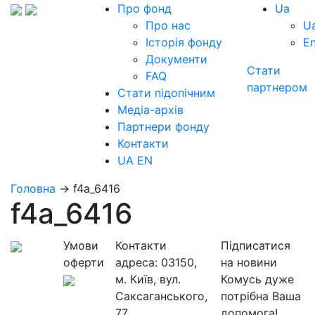
Про фонд
Ua
Про нас
U
Історія фонду
E
Документи
Стати
FAQ
партнером
Стати підопічним
Медіа-архів
Партнери фонду
Контакти
UA
EN
Головна
→
f4a_6416
f4a_6416
Умови
Контакти
Підписатися
оферти
адреса:
03150,
на новини
м. Київ, вул.
Комусь дуже
Саксаганського,
потрібна Ваша
77
допомога!