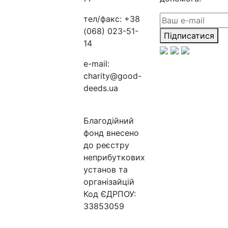
тел/факс:
+38
(068) 023-51-
Підписатися
14
e-mail:
charity@good-
deeds.ua
Благодійний
фонд внесено
до реєстру
неприбуткових
установ та
організайцій
Код ЄДРПОУ:
33853059