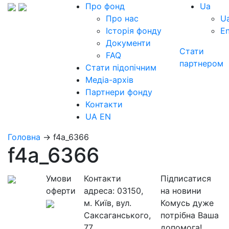
Про фонд
Ua
Про нас
U
Історія фонду
E
Документи
Стати
FAQ
партнером
Стати підопічним
Медіа-архів
Партнери фонду
Контакти
UA
EN
Головна
→
f4a_6366
f4a_6366
Умови
Контакти
Підписатися
оферти
адреса:
03150,
на новини
м. Київ, вул.
Комусь дуже
Саксаганського,
потрібна Ваша
77
допомога!