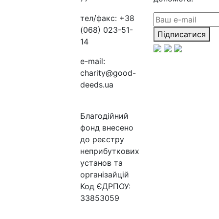
тел/факс:
+38
(068) 023-51-
Підписатися
14
e-mail:
charity@good-
deeds.ua
Благодійний
фонд внесено
до реєстру
неприбуткових
установ та
організайцій
Код ЄДРПОУ:
33853059